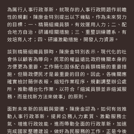
為厲行人事行政革新，就現存的人事行政問題作前瞻
性的規劃，陳庚金特別提出以下幾點，作為未來努力
的目標：一、精簡組織員額，有效運用人力；二、配
合地方自治，研議相關措施；三、重整訓練體系，有
效培育人才；四、研議激勵措施，開發人力資源。
談到精簡組織員額時，陳庚金特別表示，現代化的社
會係以顧客為導向，民眾的權益遠比政府機關本身的
方便更為重要，工作簡化固係配合員額精簡的重要措
施，但簡政便民才是最重要的目的。因此，各機關應
確實檢討簡併表報，縮短作業程序，規劃調整辦公處
所，推動櫃台化作業，以符合「縮減員額並非縮減服
務，而是找新方法來做事」的原則。
面對未來新的挑戰與變遷，陳庚金認為，如何有效推
動人事行政革新，提昇公務人力素質、激勵服務士
氣、增進行政效能，進而帶動全面的行政革新，加速
完成國家整體建設，做好為民服務的工作，正是今後