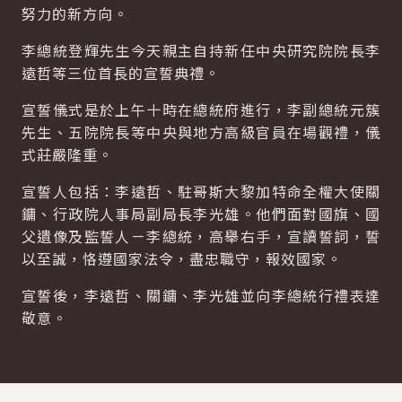
努力的新方向。
李總統登輝先生今天親主自持新任中央研究院院長李
遠哲等三位首長的宣誓典禮。
宣誓儀式是於上午十時在總統府進行，李副總統元簇
先生、五院院長等中央與地方高級官員在場觀禮，儀
式莊嚴隆重。
宣誓人包括：李遠哲、駐哥斯大黎加特命全權大使關
鏞、行政院人事局副局長李光雄。他們面對國旗、國
父遺像及監誓人－李總統，高舉右手，宣讀誓詞，誓
以至誠，恪遵國家法令，盡忠職守，報效國家。
宣誓後，李遠哲、關鏞、李光雄並向李總統行禮表達
敬意。
:::