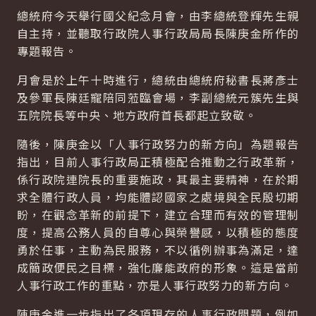
總統府今天舉行國父紀念月會，由李總統登輝先生親
自主持，並聽取行政院人事行政局局長陳庚金所作的
專題報告。
月會是於上午十時進行，總統由總統府秘書長蔣彥士
及參軍長陳廷寵陪同蒞臨會場，李副總統元簇先生與
五院院長等中央、地方政府首長都起立致敬。
隨後，陳庚金以「人事行政努力的新方向」為題報告
指出，目前人事行政局正積極配合推動之行政革新，
係行政院連院長的重要施政，其最主要精神，在於期
求全體行政人員，均能體認國家之處境與全民殷切期
盼，在觀念革新的前提下，建立合理而有效的管理制
度，提高公務人員的自尊心與榮譽感，以積極的態度
勇於任事，主動為民服務，不以循例辦事為滿足，達
成簡政便民之目標，強化廉能政府的形象。這是當前
人事行政工作的重點，亦是人事行政努力的新方向。
陳庚金進一步指出了各項現存的人事行政問題，例如