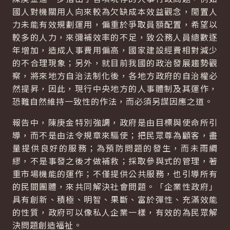
國人對機關用人向來較為欠缺成本效益觀念，閒置人
力未能有效規劃運用，偏重於爭取員額配置，希望以
較多的人力，來彌補效率的不足，致公務人員總數逐
年增加，造成人事費用偏高，國家建設經費相對減少
的不合理現象；另外，就目前我國的政治發展趨勢觀
察，將來地方自治法制化後，各地方政府的自治權必
然提昇，因此，現行中央地方的人事體制及其運作，
恐難自然維持一致性的作法，而必須另謀因應之道。
報告中，陳庚金特別強調，政府是由目標與使命所引
導，而不是由法令規章來驅使；把民眾尊為顧客，盡
量提供良好的服務；為預防問題的發生，而未雨綢
繆，不是事發之後才做補救；採取參與式的管理，著
重市場機能的運作；不僅提供公共服務，也引導所有
的民間團體，來共同解決社會問題。「企業性政府」
具有創新、積極、明智、果斷、富於彈性、充滿效能
的性質，政府可以像私人企業一樣，有效的為民眾解
決問題創造福祉。