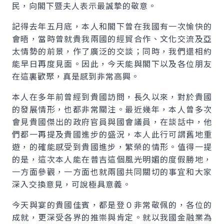
民，向閣下暨夫人表示最誠摯的敬意。
記得去年五月底，本人和閣下曾在我國有一次愉快的
會晤，當時曾就貴我兩國的經貿合作、文化交流及亞
太情勢的前景，作了廣泛的交談；同時，我們還相約
能早日再度見面。因此，今天能與閣下以及各位朋友
在這裏歡聚，真是感到非常高興。
本人在多年前曾經到貴國訪問，長久以來，對於貴國
的發展情形，也都非常關注。最近幾年，本人曾多次
會見貴國傑出的政府官員與國會議員，在談話中，他
們都一再提及貴國進步的盛況，本人此行可謂舊地重
遊，的確能感受到貴國進步，繁榮的情形。值得一提
的是，這次本人能在普吉這個風光明媚的度假勝地，
一方面參觀，一方面也就兩國共同關切的事宜和大家
深入交換意見，可說極具意義。
今天與宴的貴國佳賓，都是登０非常敬佩的，各位的
成就，更深受各界的推崇與肯定。就以我國金融業為