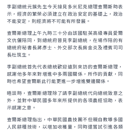
李副總統元簇先生今天接見多米尼克總理查爾斯時表
示，經濟的繁榮必須建立在政治安定的基礎上，政治
不能安定，則經濟將不可能有所發展。
查爾斯總理上午九時三十分由該國駐英高級專員愛爾
文伉儷陪同，到總統府晉見李副總統，在場作陪的有
總統府秘書長蔣彥士、外交部次長房金炎及禮賓司司
長杜筑生。
李副總統首先代表總統歡迎遠到來訪的查爾斯總理，
感謝他多年來對增進中多兩國關係，所作的貢獻，同
時也希望查爾斯此行能更進一步增進雙邊關係。
晤談時，查爾斯總理除了請李副總統代向總統致意之
外，並對中華民國多年來所提供的各項農經協助，表
示感謝之意。
查爾斯總理指出，中華民國農技團不但親自教導多國
人民耕種技術，以增加收穫量，同時還嘗試引進各類