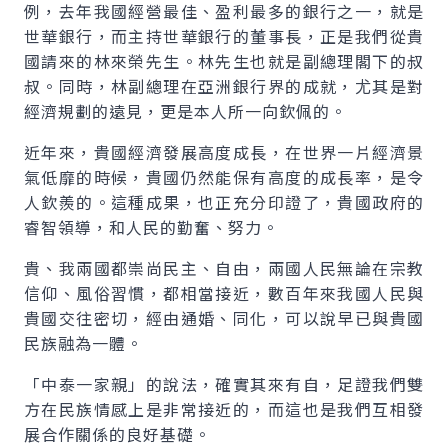
例，去年我國經營最佳、盈利最多的銀行之一，就是
世華銀行，而主持世華銀行的董事長，正是我們從貴
國請來的林來榮先生。林先生也就是副總理閣下的叔
叔。同時，林副總理在亞洲銀行界的成就，尤其是對
經濟規劃的遠見，更是本人所一向欽佩的。
近年來，貴國經濟發展高度成長，在世界一片經濟景
氣低靡的時候，貴國仍然能保有高度的成長率，是令
人欽羨的。這種成果，也正充分印證了，貴國政府的
睿智領導，和人民的勤奮、努力。
貴、我兩國都崇尚民主、自由，兩國人民無論在宗教
信仰、風俗習慣，都相當接近，數百年來我國人民與
貴國交往密切，經由通婚、同化，可以說早已與貴國
民族融為一體。
「中泰一家親」的說法，確實其來有自，足證我們雙
方在民族情感上是非常接近的，而這也是我們互相發
展合作關係的良好基礎。