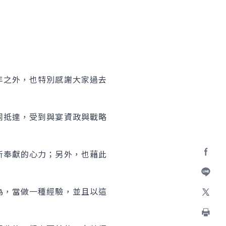
年之外，也特別感謝大家過去
同抵達，受到與宴資政與戰略
所奉獻的心力；另外，也藉此
Facebo
加入好
為，當做一種經驗，並且以這
X