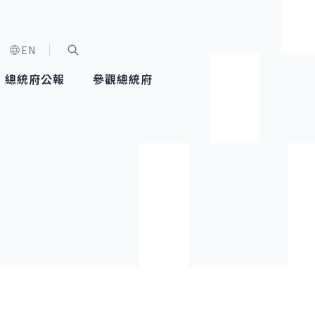
EN
字級選單
展開關鍵字搜尋
總統府公報
參觀總統府
健康台灣推動委員會
總統令
蕭美琴副總統
建築風華
全社會
每日活
行憲後
總統府
外交
網路相簿
國防