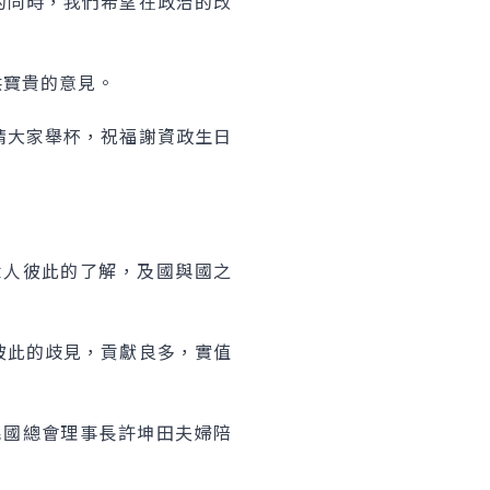
的同時，我們希望在政治的改
供寶貴的意見。
請大家舉杯，祝福謝資政生日
世人彼此的了解，及國與國之
彼此的歧見，貢獻良多，實值
民國總會理事長許坤田夫婦陪