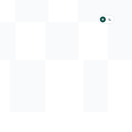
淺色模式
深色模式
防衛韌性委員會
動行程
歷任總統與副總統
展覽