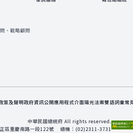
顧問、戰略顧問
政策及聲明
政府資訊公開
應用程式介面
陽光法案
雙語詞彙
常
中華民國總統府 All rights reserved.
正區重慶南路一段122號
總機：
(02)2311-3731