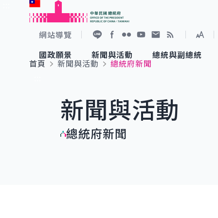
:::
跳到主要內容
中華民國總統府
網站導覽
展開
加入好友
Facebook
Flickr
YouTube
寫信給總統
RSS
國政願景
新聞與活動
總統與副總統
首頁
新聞與活動
總統府新聞
國政願景
新聞與活動
總統與副總統
參觀總統府
:::
新聞與活動
國家氣候變遷對策委員會
總統府新聞
賴清德總統
參觀資訊
總統府新聞
重要談話
影音頻道