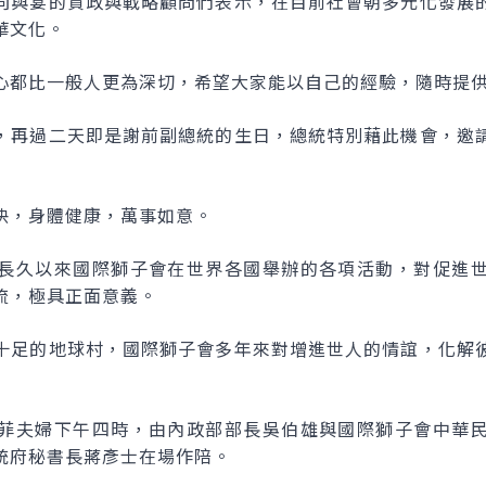
向與宴的資政與戰略顧問們表示，在目前社會朝多元化發展
華文化。
心都比一般人更為深切，希望大家能以自己的經驗，隨時提
，再過二天即是謝前副總統的生日，總統特別藉此機會，邀
快，身體健康，萬事如意。
長久以來國際獅子會在世界各國舉辦的各項活動，對促進
流，極具正面意義。
十足的地球村，國際獅子會多年來對增進世人的情誼，化解
菲夫婦下午四時，由內政部部長吳伯雄與國際獅子會中華
統府秘書長蔣彥士在場作陪。