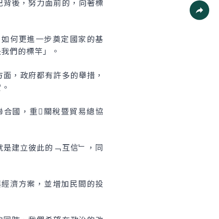
列印
記背後，努力面前的，向著標
社群分
，如何更進一步奠定國家的基
是我們的標竿」。
方面，政府都有許多的舉措，
實。
聯合國，重關稅暨貿易總協
就是建立彼此的﹁互信﹂，同
興經濟方案，並增加民間的投