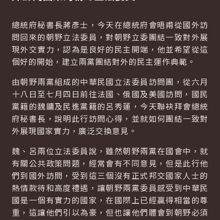
總統府秘書長蔣彥士，今天在總統府會晤甫從國外訪
問回來的朝野立法委員，對朝野立委團結一致對外展
現外交實力，認為是良好的民主開端，他並希望從這
個好的開始，建立兩黨團結對外的民主運作典範。
由朝野兩黨組成的中華民國立法委員訪問團，從六月
十八日至七月四日前往法國、俄國及美國訪問，國民
黨籍的魏鏞及民進黨籍的呂秀蓮，今天聯袂拜會總統
府秘書長，說明此行訪問心得，並就如何團結一致對
外展現國家實力，廣泛交換意見。
魏、呂兩位立法委員說，雖然朝野兩黨在國會中，就
有關公共政策問題，經常會有不同意見，但是此行他
們到國外訪問，受到這三個沒有正式邦交國家人士的
熱情款待和高度禮遇，讓朝野兩黨委員感受到中華民
國是一個有實力的國家，在國際上已經贏得相當的尊
重，這讓他們引以為豪，但也讓他們體會到朝野必須