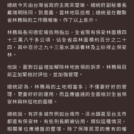
總統今天由台灣省政府主席宋楚瑜、總統府副秘書長
戴瑞明陪同，到嘉義、雲林地區巡視；總統是在聽取
省林務局的工作簡報後，作了以上表示。
林務局長何德宏報告時指出，全省現有保安林面積四
十三萬八千多公頃，佔全省森林面積約百分之二十
四，其中百分之九十三是水源涵養林及土砂捍止保安
林。
他說，面對日益增加解除林地放領的訴求，林務局目
前正加緊檢討評估，並加強管理。
總統認為，林務局的土地相當多；不僅要好好的管
理，更要好好的運用，而且應儘速的全面檢討全省保
安林與林班地的面積。
總統說，有許多城市例如台南市、淡水鎮甚至台北市
都還有保安林，有些則長期被佔用，類似這種情況，
相關單位應通盤的整埋，除了保障民眾的應有的權