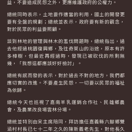
益，不要造成民怨之外，更應維護政府的公權力。
總統同時表示，土地要作適當的利用，國土的開發更
要有全盤的規劃；總統並表示，政府要有新的觀念，
對於民眾的利益要照顧。
談到林地的管理與林木的濫伐問題時，總統指出，過
去他經過桃園復興鄉，及往奇萊山的沿途，原本有許
多樟樹，但最近再經過時，發現已被砍伐的所剩無
幾，「我想這都應該好好檢討」。
總統有感而發的表示，對於過去不對的地方，我們都
應切實的改進。不要產生民怨，一切要以民眾的福祉
為依歸。
總統今天也巡視了嘉南羊乳運銷合作社、民雄鄉農
會，及農業改良場雲林分場。
總統並特別由宋主席陪同，拜訪擔任嘉義縣六腳鄉雙
涵村村長已七十二年之久的陳新義老先生，對他長久