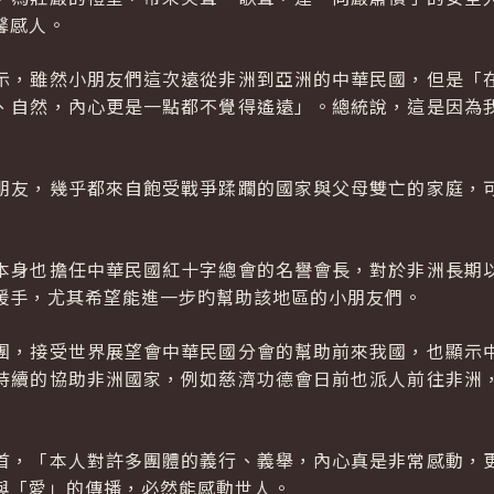
馨感人。
示，雖然小朋友們這次遠從非洲到亞洲的中華民國，但是「
、自然，內心更是一點都不覺得遙遠」。總統說，這是因為
朋友，幾乎都來自飽受戰爭蹂躝的國家與父母雙亡的家庭，
本身也擔任中華民國紅十字總會的名譽會長，對於非洲長期
援手，尤其希望能進一步旳幫助該地區的小朋友們。
團，接受世界展望會中華民國分會的幫助前來我國，也顯示
持續的協助非洲國家，例如慈濟功德會日前也派人前往非洲
首，「本人對許多團體的義行、義舉，內心真是非常感動，
與「愛」的傳播，必然能感動世人。