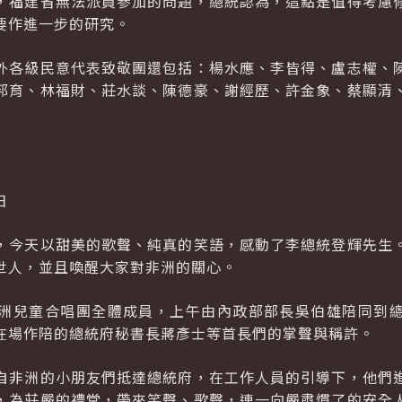
，福建省無法派員參加的問題，總統認為，這點是值得考慮
要作進一步的研究。
外各級民意代表致敬團還包括：楊水應、李皆得、盧志權、
邦育、林福財、莊水談、陳德豪、謝經歷、許金象、蔡顯清
日
，今天以甜美的歌聲、純真的笑語，感動了李總統登輝先生
世人，並且喚醒大家對非洲的關心。
洲兒童合唱團全體成員，上午由內政部部長吳伯雄陪同到
在場作陪的總統府秘書長蔣彥士等首長們的掌聲與稱許。
自非洲的小朋友們抵達總統府，在工作人員的引導下，他們
，為莊嚴的禮堂，帶來笑聲、歌聲，連一向嚴肅慣了的安全