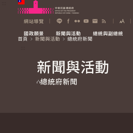
:::
跳到主要內容
中華民國總統府
網站導覽
展開
加入好友
Facebook
Flickr
YouTube
寫信給總統
RSS
國政願景
新聞與活動
總統與副總統
首頁
新聞與活動
總統府新聞
國政願景
新聞與活動
總統與副總統
參觀總統府
:::
新聞與活動
國家氣候變遷對策委員會
總統府新聞
賴清德總統
參觀資訊
總統府新聞
重要談話
影音頻道