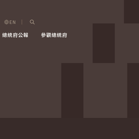
EN
字級選單
展開關鍵字搜尋
總統府公報
參觀總統府
健康台灣推動委員會
總統令
蕭美琴副總統
建築風華
全社會
每日活
行憲後
總統府
外交
網路相簿
國防