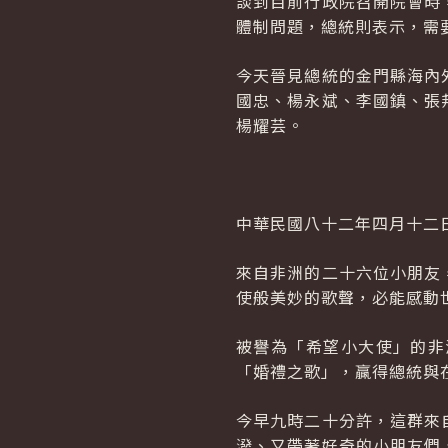
談到目前行政院召開院會時
體制問題，總統則表示，需
今天晉見總統的金門縣海內
國忠、楊永斌、李國鎮、張
楊耀芸。
中華民國八十二年四月十二
來自非洲的二十六位小朋友
使般美妙的歌聲，必能感動
被譽為「希望小大使」的非
「婚禮之歌」，贏得總統與
今早九時二十分許，這群來
潑、又帶著好奇的小朋友們