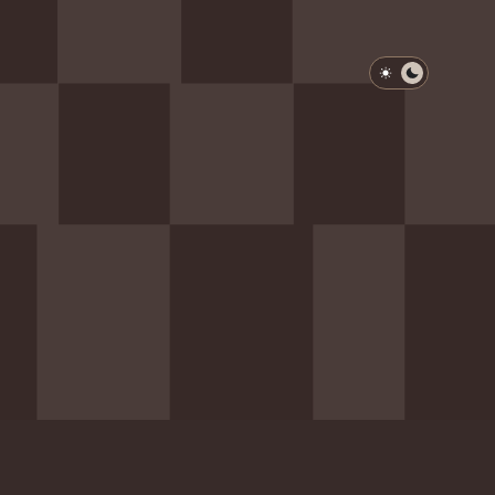
淺色模式
深色模式
防衛韌性委員會
動行程
歷任總統與副總統
展覽