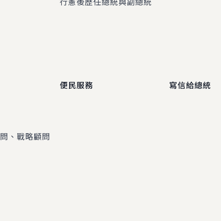
程
行憲後歷任總統與副總統
便民服務
寫信給總統
顧問、戰略顧問