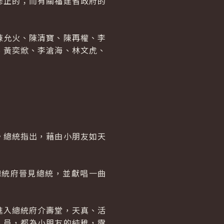
修正的；而有關福建省政府的
陳允火、陳清寶、陳再權、李
、黃奕焮、李滄海、林文虎、
。總統指出，藉由小朋友如天
總統府晉見總統，並獻唱一曲
進入總統府介壽堂，天真、活
人員，都為小朋友的純稚，露