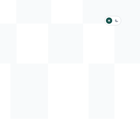
淺色模式
深色模式
防衛韌性委員會
動行程
歷任總統與副總統
展覽