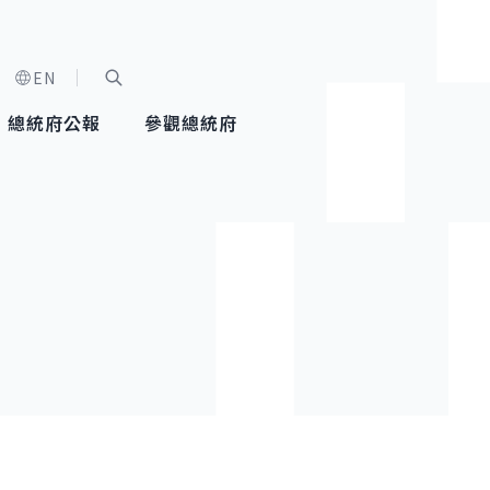
EN
字級選單
展開關鍵字搜尋
總統府公報
參觀總統府
健康台灣推動委員會
總統令
蕭美琴副總統
建築風華
全社會
每日活
行憲後
總統府
外交
網路相簿
國防