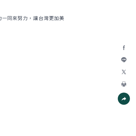
一同來努力，讓台灣更加美
Facebo
加入好
X
列印
社群分