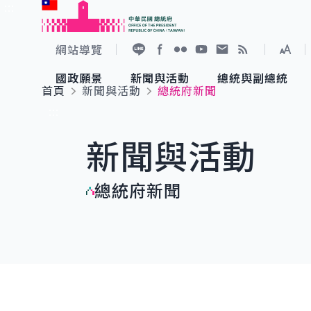
:::
跳到主要內容
中華民國總統府
網站導覽
展開
加入好友
Facebook
Flickr
YouTube
寫信給總統
RSS
國政願景
新聞與活動
總統與副總統
首頁
新聞與活動
總統府新聞
國政願景
新聞與活動
總統與副總統
參觀總統府
:::
新聞與活動
國家氣候變遷對策委員會
總統府新聞
賴清德總統
參觀資訊
總統府新聞
重要談話
影音頻道