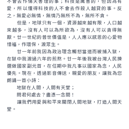
不會去作傷天害理的事；科技是厲害的，但因為有
愛，所以懂得科技的人不會去作殺人越貸的事。反
之，無愛必無情，無情乃無所不為，無所不貪。
但是，地球只有一個，資源越來越有限，人口越
來越多，沒有人可以為所欲為，沒有人可以貪得無
厭。廿一世紀的普世價值是，人人應以感恩的心愛物
惜福，作環保，渡眾生。
廿一年前我因為政治理念觸怒當道而被捕入獄，
在獄中我渡過六年的煎熬。廿一年後我被台灣人民揀
選做國家副元首，在任期中我凡事以國家為念，人民
優先。現在，透過影音傳送，親愛的朋友，讓我為您
朗誦一首小詩：
地獄在人間，人間有天堂；
問君何處去？盡憑一念間！
讓我們用愛與和平來關閉人間地獄，打造人間天
堂。