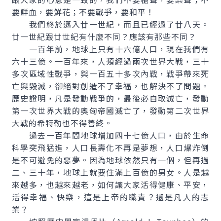
要鮮血，要鮮花；不要戰爭，要和平！
我們終於邁入廿一世紀，而且已經過了廿八天。
廿一世紀跟廿世紀有什麼不同？應該有那些不同？
一百年前，地球上只有十六億人口，現在我們有
六十三億。一百年來，人類經過兩次世界大戰，三十
多次區域性戰爭，與一百五十多次內戰，戰爭帶來死
亡與毀滅，卻絕對創造不了幸福，也解決不了問題。
歷史證明，凡是發動戰爭的，最後必自取滅亡，發動
第一次世界大戰的奧匈帝國滅亡了，發動第二次世界
大戰的希特勒也不得善終。
過去一百年間地球增加四十七億人口，由於生命
科學突飛猛進，人口長壽化不再是夢想，人口爆炸倒
是不可避免的惡夢。因為地球依然只有一個，但再過
二、三十年，地球上就要住滿上百億的男女。人是越
來越多，也越來越老，如何讓大家活得健康、平安，
活得幸福、快樂，這是上帝的職責？還是凡人的志
業？