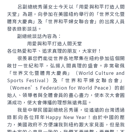
呂副總統秀蓮女士今天以「用愛與和平打造人間
天堂」為題，向參加在美國紐約舉行的「世界文化暨
體育大慶典」及「世界和平婦女聯合會」的出席人員
發表錄影談話。
副總統談話內容為：
用愛與和平打造人間天堂
各位熱愛和平、追求真理的朋友，大家好！
很羨慕您們能從世界各地聚集在紐約參加這個開
啟廿一世紀和平，弘揚人間真理的盛會。非常敬佩
「世界文化暨體育大慶典」（World Culture and
Sports Festival）及「世界和平婦女聯合會」
（Women’s Federation for World Peace）的創
始人、領導者與全體會員的盡心盡力，使本次大會圓
滿成功，使大會傳播的理想無遠弗屆。
我是中華民國副總統呂秀蓮，從遙遠的台灣透過
錄影向各位拜年Happy New Year！由於中國的壓
力，美國政府不方便讓我到紐約跟大家見面，但是我
跟大家的心意是一致的，我們不要槍聲，要樂聲；不