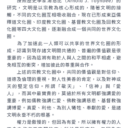
按照歷史學家湯恩比（Arnold J. Toynbee）的
研究，文明是以宗教為核心形成的，隨著文明的接
觸，不同的文化圈互相吸收融合，現在已形成東亞儒
釋道文化圈、印度教文化圈、基督教文化圈及回教文
化圈等四大文化圈，逐漸融合成一個共同的世界文化
圈。
為了加速此一人類可以共享的世界文化圈的形
成，認識到現存諸文明間共通的、普遍的價值觀是很
重要的，因為這將有助於人與人之間的和平相處，避
免相互的衝突，增加彼此的尊重與合作。
上述的宗教文化圈中，共同的價值觀是對信仰、
道德及倫理的重視，對人性美善的肯定，以及對神或
天的堅定信仰。所謂「敬天」、「信神」與「愛
人」，而其中最寶貴的，莫過於所有文明都強調愛的
重要，例如儒教強調仁愛、佛教強調慈悲、基督教強
調博愛。真愛、利他、為別人犧牲、奉獻的愛，是諸
文明永垂不朽的根基。
權力是傲慢的，但因為有愛，所以擁有權力的人