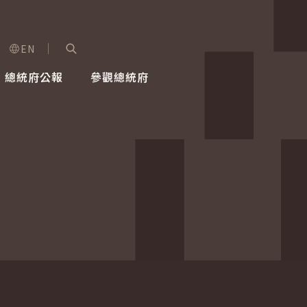
EN
字級選單
展開關鍵字搜尋
總統府公報
參觀總統府
健康台灣推動委員會
總統令
蕭美琴副總統
建築風華
全社會
每日活
行憲後
總統府
外交
網路相簿
國防