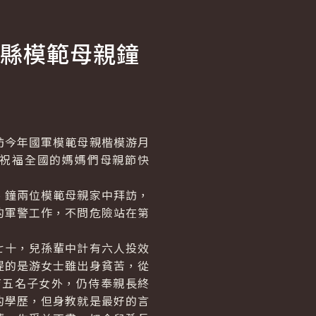
縣模範母親鐘
今年國軍模範母親楷模游月
祝福全國的媽媽們母親節快
鐘兩位模範母親家中拜訪，
的軍警工作，不問危險站在第
十，兒孫輩中計有六人投效
提的是游女士雖出身貧苦，從
育五名子女外，仍侍奉親長終
的學歷，但身教就是最好的言