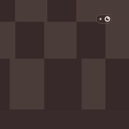
淺色模式
深色模式
防衛韌性委員會
動行程
歷任總統與副總統
展覽