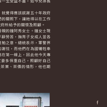
輩一生受益不盡，如今兒孫長
就覺得應該感謝五十年政府
們的關照下，讓她得以在工作
政府所給予的關懷及照顧。
親的鐘阿秀女士。鐘女士現
不辭勞苦，撫育子女成人並各
嘉勉之意。總統表示，軍警界
的謝忱，而他們在為國犧牲奉
站在第一線上，因此他今天專
定要多保重自己，照顧好自己
及茶業、茶價的情形，他也期