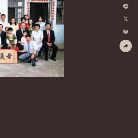
Facebo
加入好
X
列印
社群分