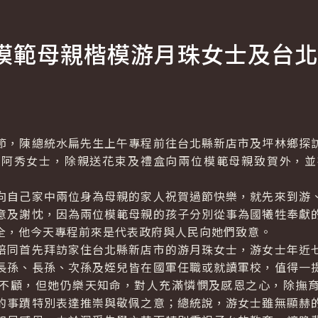
模範母親楷模游月珠女士及台北
，陳總統水扁先生上午專程前往台北縣新店市及坪林鄉探訪
鐘阿秀女士，除親送花束及禮盒向兩位模範母親致賀外，並
。
自己家中兩位身為母親的家人祝賀過節快樂，就先來到游、
意及謝忱，因為兩位模範母親的孩子分別從事為國犧牲奉獻
全，他今天專程前來是代表政府與人民向她們致意。
同首先拜訪家住台北縣新店市的游月珠女士，游女士年近七
長孫、長孫、次孫及姪兒皆在國軍任職或就讀軍校，值得一
不顧，但她仍樂天知命，對人充滿憐憫及感恩之心，除撫
的事蹟特別表達推崇與敬佩之意；總統說，游女士雖無顯赫