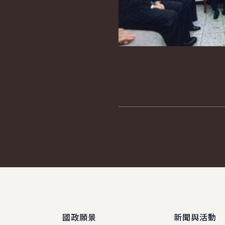
:::
國政願景
新聞與活動