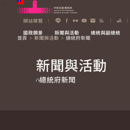
:::
跳到主要內容
中華民國總統府
網站導覽
展開
加入好友
Facebook
Flickr
YouTube
寫信給總統
RSS
國政願景
新聞與活動
總統與副總統
首頁
新聞與活動
總統府新聞
國政願景
新聞與活動
總統與副總統
參觀總統府
:::
新聞與活動
國家氣候變遷對策委員會
總統府新聞
賴清德總統
參觀資訊
總統府新聞
重要談話
影音頻道