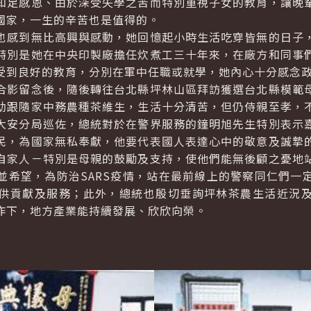
知足感恩、由於深受失學之苦而特別重視子女的教育，讓晚
國家，一生的辛苦也是值得的。
感到無比高興與感動，她回憶起小時生活吃穿皆無的日子，
特別是她在中央印製廠擔任炊煮工三十年來，在廠方和同事
受到良好的教育，分別在軍中任職或就學，她內心十分感念
影留念後，隨後轉往台北縣坪林山區拜訪獲選台北縣模範母
幼跟隨家中務農種茶維生，生活十分清苦，但仍侍親至孝，
大安分局巡佐，總統對於在警界服務的鐘明旭先生特別表示
民，為國家無私奉獻，他要代表國人表達心中的敬意及誠摯
自家人－特別是母親的鼓勵及支持，使他們能無後顧之憂地
並希望，為防治SARS疫情，站在最前線上的警察同仁們一
供貢獻及服務；此外，總統也殷切垂詢坪林茶農生活近況
作下，地方產業能持續發展、欣欣向榮。