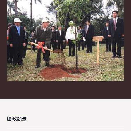
:::
國政願景