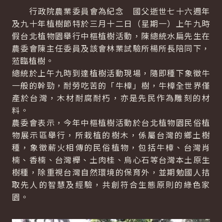
行政院農業委員會為紀念 國父逝世七十六週年
及九十年植樹節特於三月十二日（星期一）上午九時
假台北植物園舉行中樞植樹活動，陳總統水扁先生在
農委會陳主任委員及該會林業試驗所楊所長陪同下，
蒞臨植樹。
總統於上午九時到達植樹活動現場，隨即種下象徵牛
一般的幹勁，耐勞吃苦的「牛樟」樹，牛樟全世界僅
產於台灣，木材耐腐耐朽，亦是先民作為雕刻的材
料。
農委會表示，今年中樞植樹活動於台北植物園民俗植
物展示區舉行，所栽植的樹木，係屬台灣的鄉土樹
種，象徵薪火相傳的民俗植物，包括牛樟、台灣肖
楠、香楠、台灣櫸、土肉桂、烏心石等台灣本土原生
樹種，除重視台灣自然環境的保育外，並期勉國人拮
取先人的智慧及經驗，共創符合生態原則的綠色家
園。