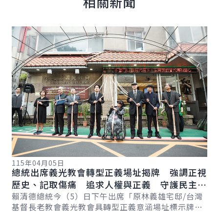
相關新聞
詳細內容
詳
11
總
115年04月05日
總統出席義光教會轉型正義場址揭牌 強調正視
實
總
歷史、記取傷痛 追求人權與正義 守護民主與
賴
自由
賴清德總統今（5）日下午出席「原林義雄宅邸/台灣
件
基督長老教會義光教會具轉型正義意涵場址標示牌揭
家
牌儀式」時表示，今日義光教會正式成為臺灣首個