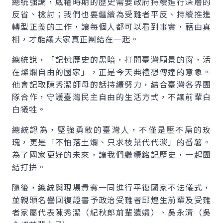
總統強調，威權時期的歷史需要政府持續進行深層的
反省、檢討；我們也要繼續為受難者平反、持續推進
轉型正義的工作，讓每個人都可以看到事實，藉由真
相，才能讓大家真正團結在一起。
總統說，「記憶歷史的黑暗，打開臺灣願景的窗，活
在燦爛自由的國家」，正是今天典禮想傳達的意象。
他會記取陳秀潔師母的話持續努力，結合臺灣各界團
隊合作，守護臺灣民主自由的生活方式，不讓前輩白
白犧牲。
總統認為，堅強勇敢的臺灣人，不僅是壓不扁的玫
瑰，更是「不怕落土爛、只求枝葉代代湠」的番薯。
為了國家更好的未來，讓我們繼續銘記歷史，一起團
結打拚。
隨後，總統與現場貴賓一同進行平復國家不法儀式，
並親頒名譽回復證書予政治受難者邱煌生前輩及受難
者家屬代表陳秀潔（紀秋郎前輩遺孀）、吳永清（吳