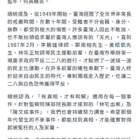
監牢，何其痛苦。
總統提及，從1949年開始，臺灣經歷了全世界非常長
的戒嚴時間，在數十年間，受難者不分省籍、身分、
族群，都受到極大的傷害。許多臺灣人因此不敢說、
也不敢抬頭追求屬於臺灣人應該有的「天光」。直到
1987年2月，李勝雄律師、鄭南榕先生、黃昭凱先
生、林宗正牧師等民主運動前輩，在臺南市舉辦第一
場要求政府平反二二八的遊行，才點燃了一波接一波
的民主化運動。在許多前輩的犧牲奉獻下，臺灣人終
於迎來自由民主的時代，專制獨裁走入歷史，也讓二
二八與白色恐怖獲得平反。
總統認為，「有真相、才有和解」適用在每一個事
件。針對監察院陳菊院長剛才提到的「林宅血案」及
「陳文成事件」，我們也會持續努力調查。希望那個
年代發生的不幸事件，都能找到真相，才能確實對得
起被冤枉的人及家屬。