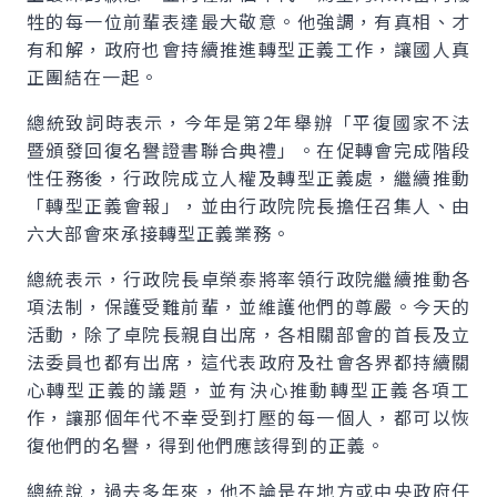
牲的每一位前輩表達最大敬意。他強調，有真相、才
有和解，政府也會持續推進轉型正義工作，讓國人真
正團結在一起。
總統致詞時表示，今年是第2年舉辦「平復國家不法
暨頒發回復名譽證書聯合典禮」。在促轉會完成階段
性任務後，行政院成立人權及轉型正義處，繼續推動
「轉型正義會報」，並由行政院院長擔任召集人、由
六大部會來承接轉型正義業務。
總統表示，行政院長卓榮泰將率領行政院繼續推動各
項法制，保護受難前輩，並維護他們的尊嚴。今天的
活動，除了卓院長親自出席，各相關部會的首長及立
法委員也都有出席，這代表政府及社會各界都持續關
心轉型正義的議題，並有決心推動轉型正義各項工
作，讓那個年代不幸受到打壓的每一個人，都可以恢
復他們的名譽，得到他們應該得到的正義。
總統說，過去多年來，他不論是在地方或中央政府任