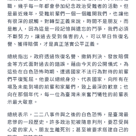
職，幾乎每一年都會參加紀念政治受難者的活動。但
是最近幾年，受難前輩們一個一個離開我們，也讓他
有很深的感觸。對轉型正義來說，時間不是朋友，而
是敵人，因為這是一段記憶與遺忘的鬥爭，我們必須
不斷努力，讓過去受到傷害的人，可以早日恢復名
譽、獲得賠償，才是真正落實公平正義。
總統指出，政府透過恢復名譽、撤銷判決、發放賠償
金等方式面對過去的錯誤。藉由今天的公開儀式，為
這些在白色恐怖時期、遭遇國家不法行為對待的前輩
們平復冤屈。他要以總統身分、代表國家，向所有在
場及未能到場的前輩和家屬們，致上最深的歉意；也
向在那個年代，每一位為臺灣未來奮鬥犧牲的前輩表
示最大敬意。
總統表示，二二八事件與之後的白色恐怖，是臺灣最
悲慘的一段歷史。許多政治犯被隨意判刑，要忍受與
心愛的家人、朋友生離死別；甚至被要求搭建自己的