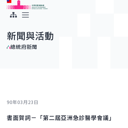
:::
:::
跳到主要內容
中華民國總統府
展開選單
新聞與活動
總統府新聞
90年03月23日
書面賀詞－「第二屆亞洲急診醫學會議」