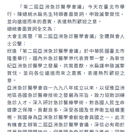
「第二屆亞洲急診醫學會議」今天在臺北市舉
行，陳總統水扁先生特頒書面賀詞，申致誠摯賀忱，
並向遠道而來的嘉賓，表達熱烈歡迎之意。
總統書面賀詞全文為：
大會主席暨「第二屆亞洲急診醫學會議」全體與會人
士公鑒：
欣逢「第二屆亞洲急診醫學會議」於中華民國臺北市
隆重舉行，國內外急診醫學界代表齊聚一堂，為新世
紀亞洲急診醫學之發展，共策嘉猷，水扁謹申致誠摯
賀忱，並向各位遠道而來之嘉賓，表達熱烈歡迎之
意。
亞洲急診醫學會自一九九八年成立以來，以促進亞洲
地區各國急診醫療技術之發展為宗旨，致力協助訓練
急診人才，深入研討急診醫療學術，對各國人民生命
健康之保障，貢獻良多，深受各國及世界衛生組織重
視。我國身為亞洲急診醫學會創始會員國之一，此次
有機會主辦第二屆亞洲急診醫學會議，深信必有助於
提昇我國國際地位，促進國內急診醫學之進步；同時