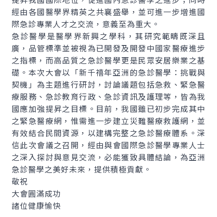
經由各國醫學界精英之共襄盛舉，並可進一步增進國
際急診專業人才之交流，意義至為重大。
急診醫學是醫學界新興之學科，其研究範疇既深且
廣，品管標準並被視為已開發及開發中國家醫療進步
之指標，而高品質之急診醫學更是民眾安居樂業之基
礎。本次大會以「新千禧年亞洲的急診醫學：挑戰與
契機」為主題進行研討，討論議題包括急救、緊急醫
療服務、急診教育行政、急診資訊及護理等，皆為我
國應加強提昇之目標。目前，我國雖已初步完成其中
之緊急醫療網，惟需進一步建立災難醫療救護網，並
有效結合民間資源，以建構完整之急診醫療體系。深
信此次會議之召開，經由與會國際急診醫學專業人士
之深入探討與意見交流，必能獲致具體結論，為亞洲
急診醫學之美好未來，提供積極貢獻。
敬祝
大會圓滿成功
諸位健康愉快