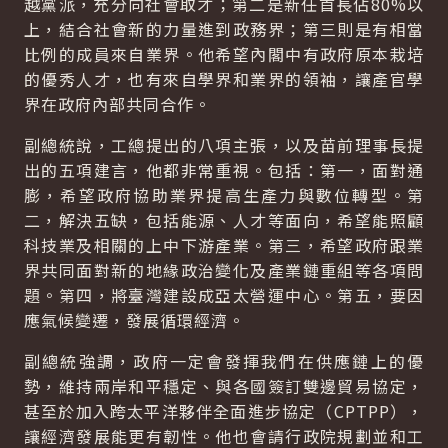
越黨派，充分向社會取才；第二是新任首長佔80%以
上，結合社會新的力量進到政務界；第三則是有相當
比例的成員來自業界。他希望內閣中有政府原本栽培
的優秀人才，也有來自學界和業界的領袖，讓產官學
界在政府內部共同合作。
副總統說，工總提出的八項主張，以及苗前理事長提
出的五項建言，他都非常重視。包括：第一，面對通
膨，希望政府協助業界提高生產力與數位轉型。第
二，解決五缺，包括能源、人才等面向，希望能照顧
科技業及相關的上中下游產業。第三，希望政府跟業
界共同面對新的地緣政治變化及產業鏈重組等各項問
題。第四，將臺灣建設成亞太營運中心。第五，要因
應氣候變遷，發展循環經濟。
副總統強調，政府一定會發揮我們在供應鏈上的優
勢，維持兩岸和平穩定、與各國簽訂雙邊貿易協定，
甚至於加入跨太平洋夥伴全面進步協定（CPTPP），
讓經濟發展能更有韌性。他也會請行政院規劃並和工