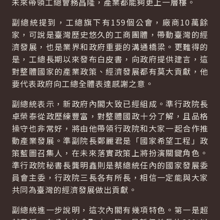
未來帶領工總會務昌隆，產業都能夠更上一層樓。
副總統提到，工總旗下有159個公會，廠商10萬餘
家，可說是臺灣歷史悠久的工商團體，帶動臺灣的經
濟發展，也是業界和政府重要的溝通橋梁。更難得的
是，工總長期以來發布白皮書，向政府提供建言，這
對整體國家的產業政策、經濟發展都有莫大貢獻，他
要代表政府向工總全體表達感謝之意。
副總統表示，新政府內閣大致已經組成。準行政院長
卓榮泰從政歷練豐富，對整體國政十分了解，且品格
操守也非常好，將由他帶領行政院和大家一起合作推
動產業發展。準副院長鄭麗君是「國家希望工程」政
策藍圖召集人，在未來落實政策上將扮演關鍵角色。
準行政院秘書長龔明鑫則是蔡總統任內的國家發展委
員會主委，行政院三長各有所長，相信一定能與大家
共同為臺灣的經濟發展做出貢獻。
副總統進一步說明，這次內閣有幾項特色。第一是超