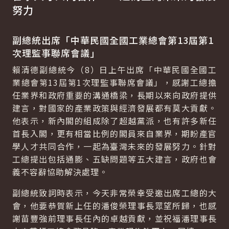
努力
副總統出席「中華民國全國工業總會第13屆第1
次理監事聯席會議」
賴清德副總統今（8）日上午出席「中華民國全國工
業總會第13屆第1次理監事聯席會議」，感謝工總擔
任業界和政府重要的溝通橋梁，長期以來向政府提供
建言，對國家的產業政策與經濟發展都有莫大貢獻。
他表示，新內閣的組成除了超越黨派，也有許多新任
首長入閣，更有相當比例的閣員來自業界，期盼產官
學人才共同合作，一起為臺灣未來的發展努力。針對
工總提出包括通膨、五缺問題等五大建言，政府也會
義不容辭協助解決處理。
副總統致詞時表示，今天非常榮幸受邀出席工總的大
會，他要恭賀新上任的潘俊榮理事長眾望所歸，也感
謝苗豐強前理事長任內的卓越貢獻，並祝福潘理事長