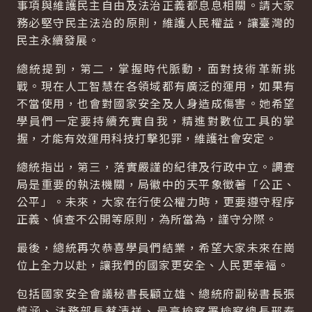
事項與維護民主自由及法治正義都息息相關。請大家
務必堅守民主法治的原則，維護人民權益，讓臺灣的
民主永續發展。
總統提到，第二，掌握時代脈動，面對技術革新挑
戰。現在人工智慧在各領域都有廣泛的運用，如果有
不當使用，也會對國家安全及人身造成傷害。她希望
學員們一定要持續充實自我，精進對數位工具的掌
握，才能有效運用科技打擊犯罪，維護社會安定。
總統指出，第三，落實嚴謹的紀律及行政中立。調查
局是重要的執法機關，局徽中的天平象徵著「公正、
公平」。未來，大家在行使公權力時，更要遵守程序
正義、偵查不公開等原則，為所當為，謹守分際。
最後，總統再次恭喜學員們結業，希望大家未來在崗
位上全力以赴，讓我們的國家更安全、人民更幸福。
包括國家安全會議秘書長顧立雄、總統府副秘書長張
惇涵、法務部長蔡清祥、最高檢察署檢察總長邢泰