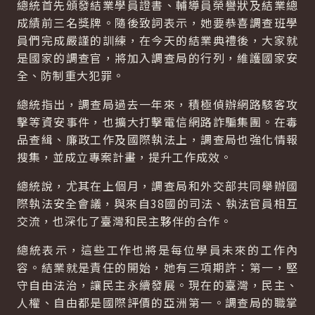
總統首先頒發結業學員證書、輔導員榮譽狀及結業總
成績前三名獎牌。隨後致詞表示，她要恭喜調查班學
員們完成嚴謹的訓練，在今天的結業典禮後，大家就
是國家的調查官，將加入調查局的行列，維護國家安
全、防制重大犯罪。
總統指出，調查局過去一年來，積極偵辦網路駭客攻
擊等資安事件，也擴大打擊電信網路詐騙集團。在毒
品查緝、廉政工作及國際執法上，調查局也強化情報
搜集，並成立專案計畫，提升工作成效。
總統說，尤其在上個月，調查局和外交部共同舉辦國
際執法安全會議，與來自38國的司法、執法官員相互
交流，也深化了臺灣和民主夥伴的合作。
總統表示，這些工作也將是每位學員未來的工作內
容。結業就是責任的開始，她有三項期許：第一，堅
守自由法治，讓民主永續發展。現在的臺灣，民主、
人權、自由都是國際評價的亞洲第一。調查局的職掌