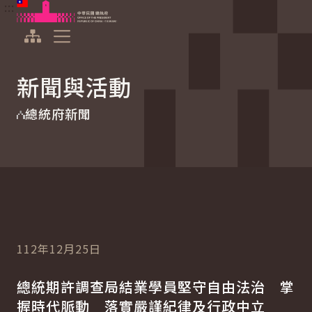
:::
:::
跳到主要內容
中華民國總統府
展開選單
新聞與活動
總統府新聞
112年12月25日
總統期許調查局結業學員堅守自由法治 掌
握時代脈動 落實嚴謹紀律及行政中立