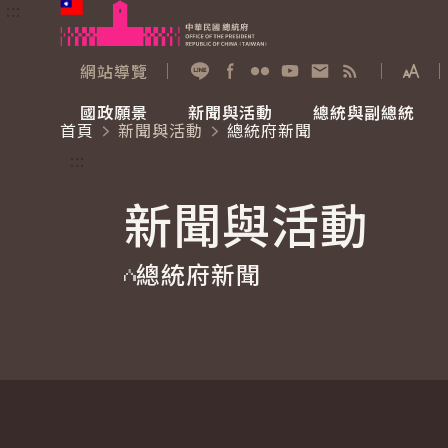
:::
跳到主要內容
中華民國總統府
網站導覽
展開
加入好友
Facebook
Flickr
YouTube
寫信給總統
RSS
國政願景
新聞與活動
總統與副總統
首頁
新聞與活動
總統府新聞
國政願景
新聞與活動
總統與副總統
參觀總統府
:::
新聞與活動
國家氣候變遷對策委員會
總統府新聞
賴清德總統
參觀資訊
總統府新聞
重要談話
影音頻道