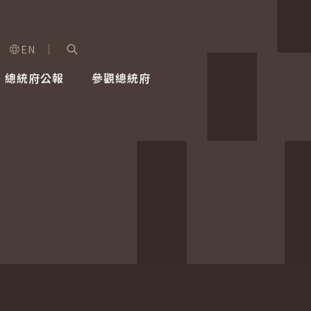
EN
字級選單
展開關鍵字搜尋
總統府公報
參觀總統府
健康台灣推動委員會
總統令
蕭美琴副總統
建築風華
全社會
每日活
行憲後
總統府
外交
網路相簿
國防