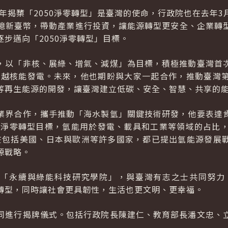
1年揭櫫「2050淨零轉型」是臺灣的使命，行政院也在去年
000億新臺幣，帶動產業進行投資，讓能源轉型更安全、企業
步邁向「2050淨零轉型」目標。
，以「非核、展綠、增氣、減煤」為目標，積極推動臺灣首
已超越核能發電。未來，他也期盼與大家一起合作，推動臺灣
等再生能源的開發，讓臺灣建立低碳、安全、智慧、共享的
業界合作，攜手推動「海水製氫」關鍵技術研發，他要表達
達到淨零轉型目標，氫能用於發電、載具和工業等領域的占比，
在包括美國、日本與歐洲等許多國家，都已提出氫能源發展
源戰略。
「永續與綠能科技研究學院」，與臺灣有志之士共同努力，
轉型，同時讓社會更具韌性，生活也更文明、更幸福。
同進行揭牌儀式。包括行政院長陳建仁、教育部長潘文忠、