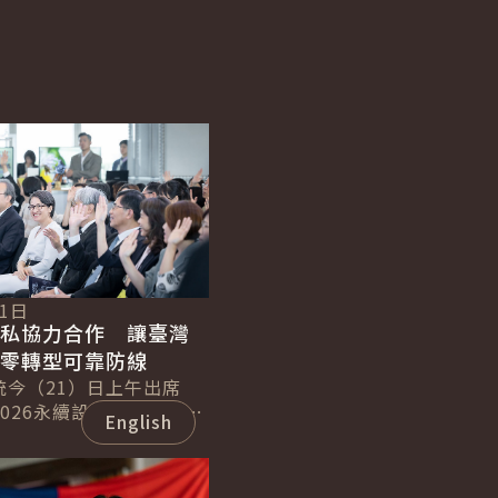
21日
公私協力合作 讓臺灣
淨零轉型可靠防線
統今（21）日上午出席
026永續設計行動年會」
English
示，當前世界面臨地緣政
源危機及極端氣候等挑
.