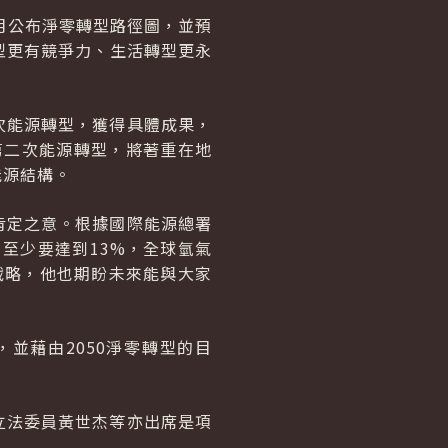
3月公布淨零轉型路徑圖，並預
轉型更有競爭力、生活轉型更永
次能源轉型，獲得具體成果，
第二次能源轉型，將著重在地
能源結構。
肯定之意。根據國際能源總署
至少要達到13%，全球氫氣
戰略，他也期盼未來能與大家
並藉由2050淨零轉型的目
立法委員黃世杰等亦出席是項