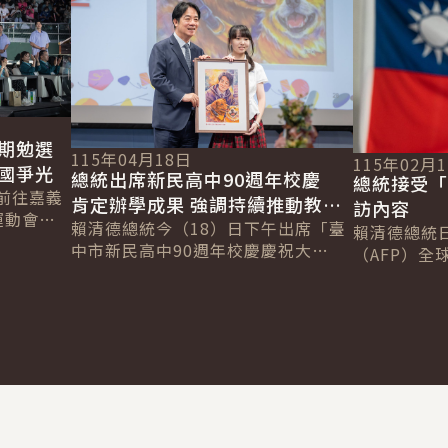
期勉選
115年04月18日
115年02月
國爭光
總統出席新民高中90週年校慶
總統接受「
前往嘉義
肯定辦學成果 強調持續推動教育
訪內容
運動會開
平權及青年海外圓夢計畫
賴清德總統今（18）日下午出席「臺
賴清德總統
義縣政府
中市新民高中90週年校慶慶祝大
（AFP）全球
出，全中
會」，肯定新民高中自創校以來秉持
Chetwynd
「薪火相傳，燃放熱情」精神，長年
Jackson
為國家與社會...