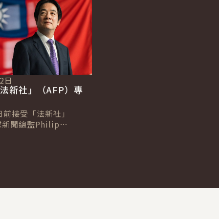
12日
法新社」（AFP）專
日前接受「法新社」
新聞總監Philip
及台北分社社長Allison
專訪，針對臺歐、...