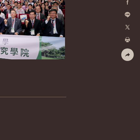
Facebo
加入好
X
列印
社群分