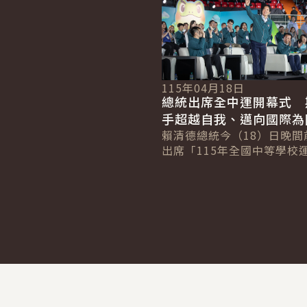
執行綠蔭倍...
115年04月18日
總統出席全中運開幕式 
手超越自我、邁向國際為
賴清德總統今（18）日晚間
出席「115年全國中等學校
幕典禮」，肯定運動部及嘉
團隊籌辦賽事的努力，並指
運是中等...
:::