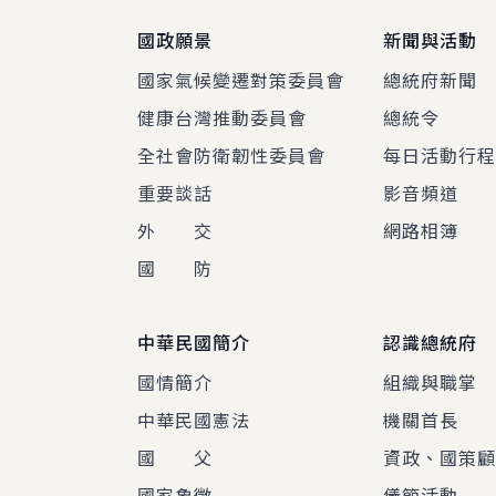
國政願景
新聞與活動
國家氣候變遷對策委員會
總統府新聞
健康台灣推動委員會
總統令
全社會防衛韌性委員會
每日活動行
重要談話
影音頻道
外 交
網路相簿
國 防
中華民國簡介
認識總統府
國情簡介
組織與職掌
中華民國憲法
機關首長
國 父
資政、國策
國家象徵
儀節活動