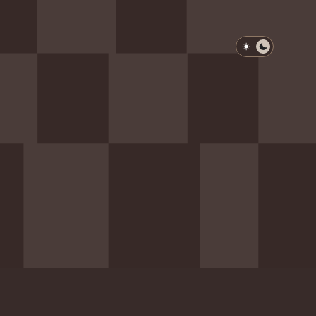
淺色模式
深色模式
防衛韌性委員會
動行程
歷任總統與副總統
展覽