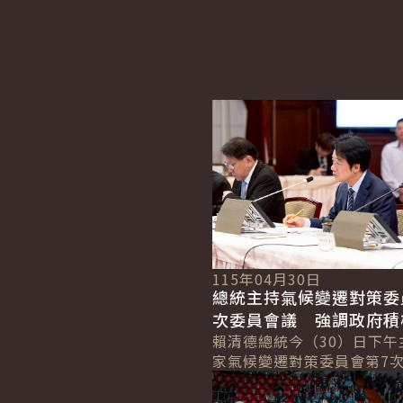
En
詳細內容
115年04月30日
總統主持氣候變遷對策委
次委員會議 強調政府積
綠蔭倍增戰略 為下一代
賴清德總統今（30）日下午
家氣候變遷對策委員會第7
續希望
詳細內容
議」時表示，政府要將「國
視為「國家級韌性基礎建設