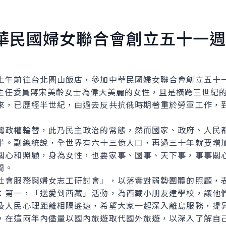
華民國婦女聯合會創立五十一週
午前往台北圓山飯店，參加中華民國婦女聯合會創立五十一
主任委員蔣宋美齡女士為偉大美麗的女性，且是橫跨三世紀
來，已歷經半世紀，由過去反共抗俄時期著重於勞軍工作，
灣政權輪替，此乃民主政治的常態，然而國家、政府、人民
半。副總統說，全世界有六十三億人口，再過三十年就要增
關心和照顧，身為女性，也要家事、國事、天下事，事事關
間。
社會服務與婦女志工研討會」，以落實對弱勢團體的照顧，
：第一，「送愛到西藏」活動，為西藏小朋友建學校，讓他
及人民心理距離相隔遙遠，希望大家一起深入離島服務，提
，在這兩年內儘量以國內旅遊取代國外旅遊，以深入了解自