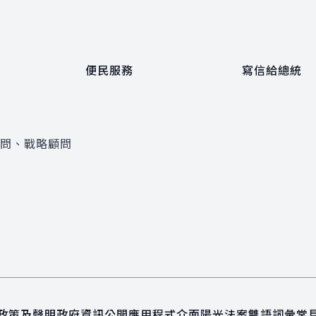
便民服務
寫信給總統
顧問、戰略顧問
政策及聲明
政府資訊公開
應用程式介面
陽光法案
雙語詞彙
常