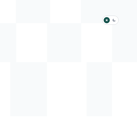
淺色模式
深色模式
防衛韌性委員會
動行程
歷任總統與副總統
展覽