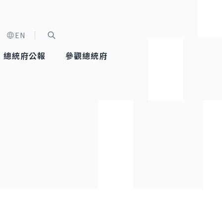
EN
字級選單
展開關鍵字搜尋
總統府公報
參觀總統府
健康台灣推動委員會
總統令
蕭美琴副總統
建築風華
全社會
每日活
行憲後
總統府
外交
網路相簿
國防