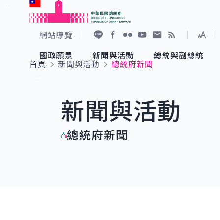
:::
跳到主要內容
中華民國總統府
網站導覽
展開
加入好友
Facebook
Flickr
YouTube
寫信給總統
RSS
國政願景
新聞與活動
總統與副總統
首頁
新聞與活動
總統府新聞
國政願景
新聞與活動
總統與副總統
參觀總統府
:::
新聞與活動
國家氣候變遷對策委員會
總統府新聞
賴清德總統
參觀資訊
總統府新聞
重要談話
影音頻道