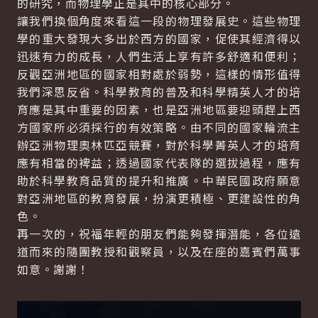
的研究，而物理學正是其中的核心部分。
讓我們換個角度來看這一段的物理發展史。這些物理
學的重大發現大多出於西方的國家，促使其經濟得以
迅速有力的成長，人們生活上享有許多舒適和便利；
反觀亞洲地區的國家相對處於弱勢，這樣的情形值得
我們深思反省。科學教育的普及和科學精英人才的培
育應是其中重要的因素，也是亞洲地區要迎頭趕上西
方國家所必須採行的有效策略。由不同的國家輪流主
辦亞洲物理奧林匹亞競賽，對於科學菁英人才的培育
應有相當的裨益；透過國家代表隊的選拔過程，應有
助於科學教育品質的提升和推廣。中華民國政府願意
對亞洲地區的教育發展，扮演更積極、更建設性的角
色。
再一次的，祝福年輕的朋友們能夠發揮潛能，各位遠
道而來的隨團教授和觀察員，以及在座的嘉賓們萬事
如意。謝謝！