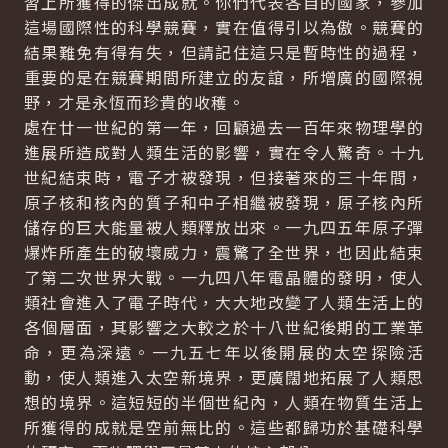
習上所獲得的傑出成就。你們代表各自的國家，參加
這場國際性的科學競賽，實在值得引以為傲。競賽的
結果難免有得有失，但請記住這只是暫時性的過程，
重要的是在競賽期間所建立的友誼，所增廣的國際視
野，才是永恆而珍貴的收穫。
處在廿一世紀的第一年，回顧過去一百年來物理學的
進展所造成對人類生活的影響，實在令人驚奇。十九
世紀結束時，電子才被發現，但接著來的三十年間，
原子核和核內的質子和中子相繼被發現，原子核內所
儲存的巨大能量被人類釋放出來。一九四五年原子彈
爆炸所產生的破壞威力，震驚了全世界，也因此結束
了第二次世界大戰。一九四八年電晶體的發明，使人
類社會進入了電子時代，大大地改變了人類生活上的
各個層面，其影響之大較之於十八世紀後期的工業革
命，更為深遠。一九五七年以後開展的太空探險活
動，使人類進入太空新境界，更廣闊地拓展了人類思
想的境界。這短短的半個世紀內，人類在物質生活上
所獲得的成就是空前無比的。這些都歸功於基礎科學