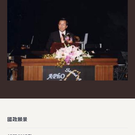
:::
國政願景