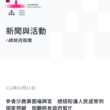
:::
:::
跳到主要內容
中華民國總統府
展開選單
新聞與活動
總統府新聞
112年02月11日
參香沙鹿蔴園福興宮 總統盼讓人民感受到
國家照顧 困難時有政府幫忙