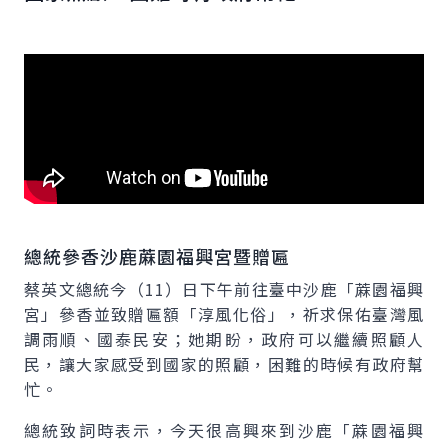
總統參香沙鹿蔴園福興宮暨贈匾
蔡英文總統今（11）日下午前往臺中沙鹿「蔴園福興
宮」參香並致贈匾額「淳風化俗」，祈求保佑臺灣風
調雨順、國泰民安；她期盼，政府可以繼續照顧人
民，讓大家感受到國家的照顧，困難的時候有政府幫
忙。
總統致詞時表示，今天很高興來到沙鹿「蔴園福興