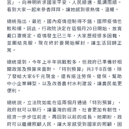
宮」，向神明祈求國家平安、人民順適、風調雨順。
看到大家一起來參香拜拜，讓她感到很熱情、溫暖。
總統指出，最近，國內疫情控制得不錯，國際疫情也
較和緩。因此，行政院決定在這個月20日開始，放寬
戴口罩規定。疫情發生已三年，大家歷經很多困難，
並團結克服，現在終於要開始解封，讓生活回歸正
常。
總統提到，今年上半年挑戰較多，但政府已準備好相
關政策及預算來面對。「特別預算」共3千8百億，除
了發給大家6千元現金，還有挹注勞保、健保，幫助
中小企業轉型，以及改善農村水利建設，讓農民能更
便利。
總統説，立法院如能在這兩個月通過「特別預算」，
政府就可以執行，讓臺灣的經濟、社會更加有韌性，
經濟一步步往前走，再回到以前的成長。她期盼，政
府可以繼續照顧人民，讓大家感受到國家的照顧，困