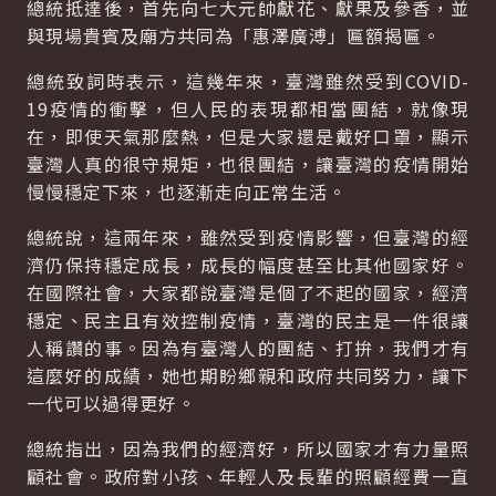
總統抵達後，首先向七大元帥獻花、獻果及參香，並
與現場貴賓及廟方共同為「惠澤廣溥」匾額揭匾。
總統致詞時表示，這幾年來，臺灣雖然受到COVID-
19疫情的衝擊，但人民的表現都相當團結，就像現
在，即使天氣那麼熱，但是大家還是戴好口罩，顯示
臺灣人真的很守規矩，也很團結，讓臺灣的疫情開始
慢慢穩定下來，也逐漸走向正常生活。
總統說，這兩年來，雖然受到疫情影響，但臺灣的經
濟仍保持穩定成長，成長的幅度甚至比其他國家好。
在國際社會，大家都說臺灣是個了不起的國家，經濟
穩定、民主且有效控制疫情，臺灣的民主是一件很讓
人稱讚的事。因為有臺灣人的團結、打拚，我們才有
這麼好的成績，她也期盼鄉親和政府共同努力，讓下
一代可以過得更好。
總統指出，因為我們的經濟好，所以國家才有力量照
顧社會。政府對小孩、年輕人及長輩的照顧經費一直