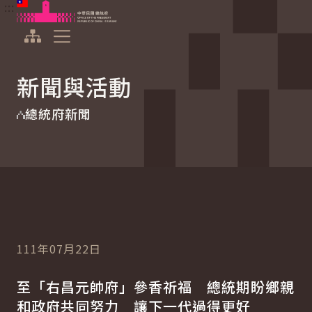
:::
:::
跳到主要內容
中華民國總統府
展開選單
新聞與活動
總統府新聞
111年07月22日
至「右昌元帥府」參香祈福 總統期盼鄉親
和政府共同努力 讓下一代過得更好