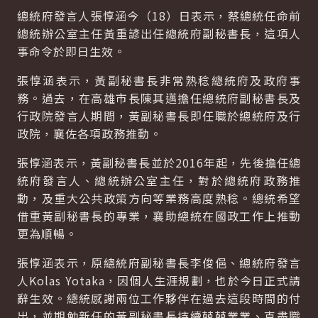
總統府發言人張惇涵今（18）日表示，蔡總統任命前
總統辦公室主任黃重諺出任總統府副秘書長，這項人
事命令於即日生效。
張惇涵表示，黃副秘書長非常熟稔總統府及政府事
務。過去，在高雄市長陳其邁擔任總統府副秘書長及
行政院發言人期間，黃副秘書長即任職於總統府及行
政院，襄佐各項政務推動。
張惇涵表示，黃副秘書長並於2016年起，先後擔任總
統府發言人、總統辦公室主任，對於總統府政務推
動，及重大公共政策方向等業務高度熟稔。總統希望
借重黃副秘書長的專業，襄助總統在國政工作上推動
更為順暢。
張惇涵表示，原總統府副秘書長李俊俋、總統府發言
人Kolas Yotaka，因個人生涯規劃，也於今日正式請
辭生效。總統感謝兩位工作夥伴在過去這段時間的付
出，並期勉新任的黃副秘書長持續兢兢業業、克盡職