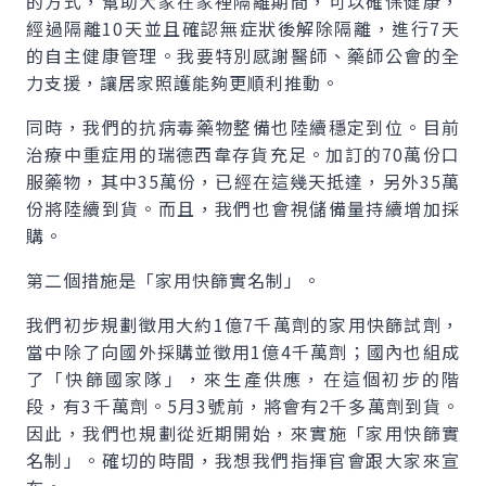
的方式，幫助大家在家裡隔離期間，可以確保健康，
經過隔離10天並且確認無症狀後解除隔離，進行7天
的自主健康管理。我要特別感謝醫師、藥師公會的全
力支援，讓居家照護能夠更順利推動。
同時，我們的抗病毒藥物整備也陸續穩定到位。目前
治療中重症用的瑞德西韋存貨充足。加訂的70萬份口
服藥物，其中35萬份，已經在這幾天抵達，另外35萬
份將陸續到貨。而且，我們也會視儲備量持續增加採
購。
第二個措施是「家用快篩實名制」。
我們初步規劃徵用大約1億7千萬劑的家用快篩試劑，
當中除了向國外採購並徵用1億4千萬劑；國內也組成
了「快篩國家隊」，來生產供應，在這個初步的階
段，有3千萬劑。5月3號前，將會有2千多萬劑到貨。
因此，我們也規劃從近期開始，來實施「家用快篩實
名制」。確切的時間，我想我們指揮官會跟大家來宣