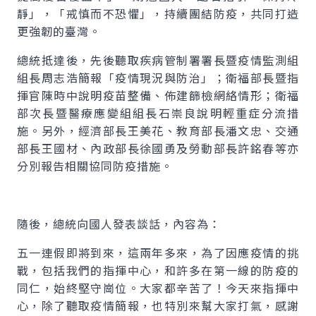
靜」，「戒慎而不恐懼」，持續團結防疫，共同打造
更強韌的臺灣。
總統抵達後，先後聽取疾病管制署署長暨疫情監測組
組長周志浩簡報「疫情現況與防治」；衛福部長暨指
揮官陳時中說明疫苗整備、佈建篩檢網絡情形；衛福
部次長暨醫療應變組組長石崇良說明輕重症分流措
施。另外，經濟部長王美花、教育部長潘文忠、交通
部長王國材、內政部長徐國勇及勞動部長許銘春等亦
分別報告相關協同防疫措施。
隨後，總統向國人發表談話，內容為：
五一連假即將到來，這兩年多來，為了因應疫情的挑
戰，包括我們的指揮中心，和許多在第一線的防疫的
同仁，始終堅守崗位。大家都辛苦了！今天來指揮中
心，除了聽取疫情簡報，也特別來幫大家打氣，感謝