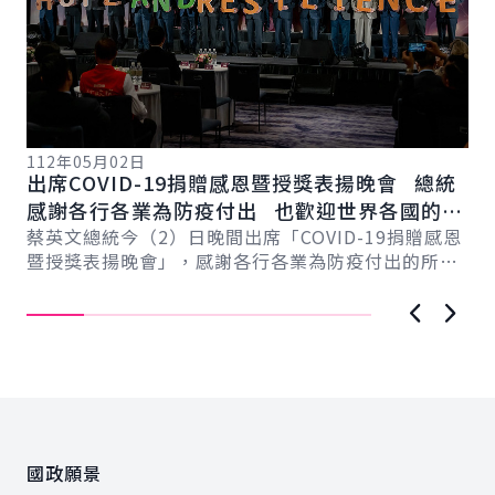
11
指
112年05月02日
伴
出席COVID-19捐贈感恩暨授獎表揚晚會 總統
5
總
感謝各行各業為防疫付出 也歡迎世界各國的朋
自
友來臺灣觀光旅遊
蔡英文總統今（2）日晚間出席「COVID-19捐贈感恩
心
暨授獎表揚晚會」，感謝各行各業為防疫付出的所有
國人同胞。她表示，未來還有許多挑戰等著我...
上一張圖
下一
:::
國政願景