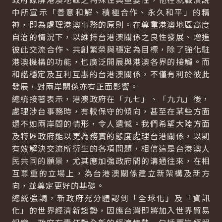
中所宣示「善意和解、積極合作、永久和平」的精
神，即為處理港澳事務的原則。在尊重港澳地區高度
自治的情況下，以維持台港澳關係之良性發展、增進
彼此交流合作、共創繁榮與穩定為目標，除了強化駐
港澳機構的功能，也廣泛開展與港澳各界的接觸。而
和諧穩定及互利互惠的台港澳關係，不僅有利於彼此
發展，對兩岸關係亦有正面影響。
總統接著表示，港澳政府在「九七」、「九九」後，
處理涉台事務時，有較保守的傾向，甚至在某些方面
還不如兩岸間的情形，令人遺憾。我們希望大陸方面
及特區政府能以更為務實的態度處理台港關係，以期
有效解決交流所衍生的各項問題，相信這是台港澳人
民共同的願景，尤其應加強政府間的溝通往來，在相
互尊重的立場上，為台港澳關係建立新架構及新方
向，並奠定更好的基礎。
總統強調，新政府充分體認到「全球化」及「資訊
化」的世界經濟新趨勢，因應台灣即將加入世界貿易