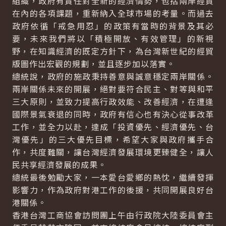
組織，政府有責任對全新的經濟情勢，包括兩岸經貿
在內的各項課題，重新納入全球市場的考量。而過去
政府依循「戒急用忍」的政策有當時的背景及其必
要，未來我們將以「積極開放、有效管理」的新視
野，在知識經濟的既定方針下，為台灣新世紀的經貿
版圖作出宏觀的規劃，並且逐步加以落實。
總統說，政府的施政秉持善意與誠意穩定兩岸關係。
兩岸關係未來的開展，絕對要符合民主、對等與和平
三大原則，並致力提高行政效能、改善經濟，在遭逢
國際景氣衰退的同時，政府有信心也有決心從事改革
工作，並全力以赴，達成「投資優先、經濟優先、台
灣優先」的三大優先目標，希望大家與政府攜手合
作，共度難關，讓台灣經濟發展環境更臻健全，讓人
民共享經濟發展的成果。
總統最後勉勵大家，一本愛台愛鄉的熱忱，繼續發揮
影響力，作為政府對港工作的後援，共同開展良好台
港關係。
香港台灣工商協會訪問團上午由行政院大陸委員會主