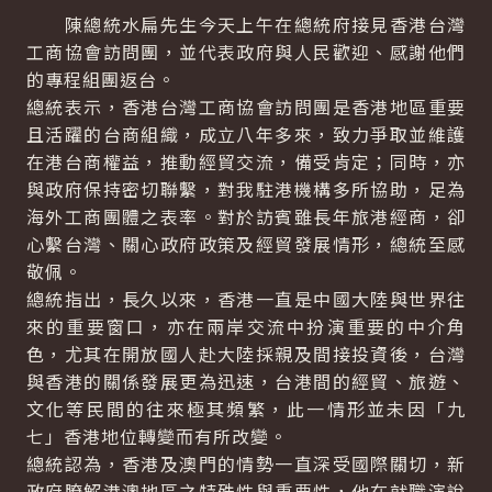
陳總統水扁先生今天上午在總統府接見香港台灣
工商協會訪問團，並代表政府與人民歡迎、感謝他們
的專程組團返台。
總統表示，香港台灣工商協會訪問團是香港地區重要
且活躍的台商組織，成立八年多來，致力爭取並維護
在港台商權益，推動經貿交流，備受肯定；同時，亦
與政府保持密切聯繫，對我駐港機構多所協助，足為
海外工商團體之表率。對於訪賓雖長年旅港經商，卻
心繫台灣、關心政府政策及經貿發展情形，總統至感
敬佩。
總統指出，長久以來，香港一直是中國大陸與世界往
來的重要窗口，亦在兩岸交流中扮演重要的中介角
色，尤其在開放國人赴大陸採親及間接投資後，台灣
與香港的關係發展更為迅速，台港間的經貿、旅遊、
文化等民間的往來極其頻繁，此一情形並未因「九
七」香港地位轉變而有所改變。
總統認為，香港及澳門的情勢一直深受國際關切，新
政府瞭解港澳地區之特殊性與重要性，他在就職演說