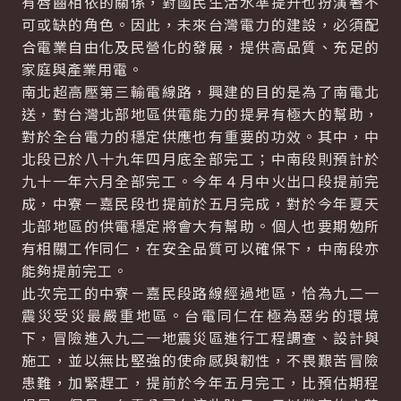
有唇齒相依的關係，對國民生活水準提升也扮演著不
可或缺的角色。因此，未來台灣電力的建設，必須配
合電業自由化及民營化的發展，提供高品質、充足的
家庭與產業用電。
南北超高壓第三輸電線路，興建的目的是為了南電北
送，對台灣北部地區供電能力的提昇有極大的幫助，
對於全台電力的穩定供應也有重要的功效。其中，中
北段已於八十九年四月底全部完工；中南段則預計於
九十一年六月全部完工。今年４月中火出口段提前完
成，中寮－嘉民段也提前於五月完成，對於今年夏天
北部地區的供電穩定將會大有幫助。個人也要期勉所
有相關工作同仁，在安全品質可以確保下，中南段亦
能夠提前完工。
此次完工的中寮－嘉民段路線經過地區，恰為九二一
震災受災最嚴重地區。台電同仁在極為惡劣的環境
下，冒險進入九二一地震災區進行工程調查、設計與
施工，並以無比堅強的使命感與韌性，不畏艱苦冒險
患難，加緊趕工，提前於今年五月完工，比預估期程