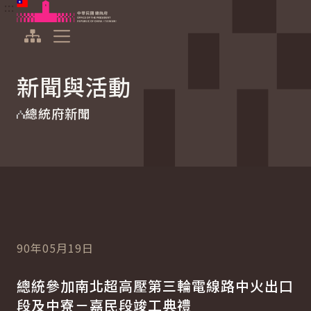
:::
:::
跳到主要內容
中華民國總統府
展開選單
新聞與活動
總統府新聞
90年05月19日
總統參加南北超高壓第三輪電線路中火出口
段及中寮－嘉民段竣工典禮