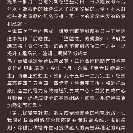
提早一個月。台電公司在這些時日，日以繼夜的辛苦
汗水，為我們的社會注入了安定發展的力量，本人對
這些默默奉獻的無名英雄，再一次的表示由衷的敬意
和感謝。
台電這次工程的完成，讓我們瞭解到所有公共工程除
應事先作「前瞻性」、「整體性」的規劃外，政府更
應該將「責任行政」的觀念落實到各項工作之中，以
提升工程品質、縮短工期與降低成本。
為了更加穩定全台供電品質，並符合國際間有關輸電
系統的規劃準則，今年七月，台電「第六輸變電計
畫」將要正式動工，預計九十五年十二月完工，總預
算高達四千五百四十四億元。預期完工後，將能把電
廠所產生的電力有效輸送到負載中心，並將負載中心
互聯後，建構成健全的輸電網路，使電力系統運轉更
加穩定而可靠。
「第六輸變電計畫」將完成全國健全的輸電網路，使
我國的輸電網路符合國際間有關輸電系統之規劃準
則，除穩定供電外並可提供龐大的商機與穩定的就業