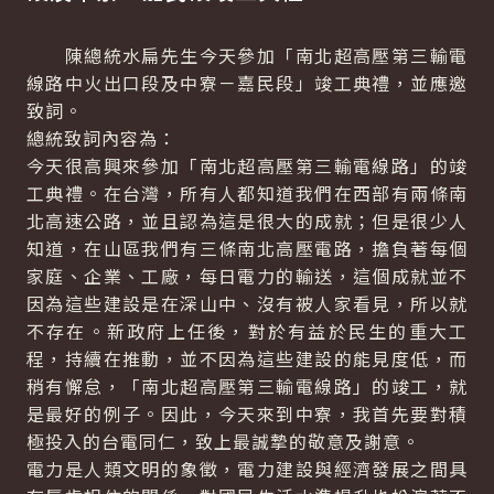
陳總統水扁先生今天參加「南北超高壓第三輸電
線路中火出口段及中寮－嘉民段」竣工典禮，並應邀
致詞。
總統致詞內容為：
今天很高興來參加「南北超高壓第三輸電線路」的竣
工典禮。在台灣，所有人都知道我們在西部有兩條南
北高速公路，並且認為這是很大的成就；但是很少人
知道，在山區我們有三條南北高壓電路，擔負著每個
家庭、企業、工廠，每日電力的輸送，這個成就並不
因為這些建設是在深山中、沒有被人家看見，所以就
不存在。新政府上任後，對於有益於民生的重大工
程，持續在推動，並不因為這些建設的能見度低，而
稍有懈怠，「南北超高壓第三輸電線路」的竣工，就
是最好的例子。因此，今天來到中寮，我首先要對積
極投入的台電同仁，致上最誠摯的敬意及謝意。
電力是人類文明的象徵，電力建設與經濟發展之間具