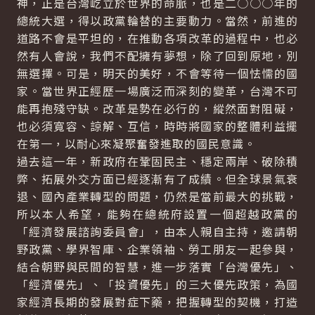
神，正是台灣屹立於世界的命脈，也是二○○○年的
總統大選，得以政黨輪替的主要動力。當然，前進的
道路不會是平坦的，在推動各項改革的過程中，也必
然有人會說，我們不配擁有夢想，除了回到原地，別
無選擇。可是，明天的美好，不會等待一個怯懦的國
家。當世界正經歷一場廣泛而深刻的變革，台灣不可
能再抱殘守缺。改革是勢在必行的，縱然面對阻礙，
也必須寬容、諒解、互信，時時將國家的整體利益擺
在第一，以耐心來凝聚奮發進取的國民意識。
過去這一年，新政府在鞏固民主、穩定兩岸、破除積
弊、拓展外交方面已經逐漸有了成績。但全球景氣衰
退、國內產業轉型的問題，仍然是當前最大的挑戰，
所以本人希望，能夠在總統府設置一個超越政黨的
「經濟發展諮詢委員會」，由本人親自主持，邀請朝
野政黨、學界智庫、企業領袖、勞工朋友一起參與，
結合朝野與民間的智慧，進一步落實「台灣優先」、
「經濟優先」、「投資優先」的三大優先政策，為國
家經濟長期的發展對症下藥，把握轉型的契機，打造