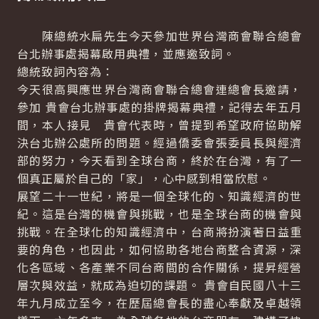
陳總統水扁先生今天參加世界台灣商會聯合總會
台北辦事處揭幕啟用典禮，並應邀致詞。
總統致詞內容為：
今天很高興應世界台灣商會聯合總會連總會長邀請，
參加 貴會台北辦事處的掛牌揭幕典禮，記得去年五月
間，本人接見 貴會代表時，曾提到希望政府協助解
決台北辦公處所的問題。經過僑委會張委員長與經濟
部的努力，今天看到全球台商，終於在台灣，有了一
個真正屬於自己的「家」，心中感到相當欣慰。
展望二十一世紀，將是一個全球化的、知識經濟的世
紀。這是台灣的機會與挑戰，也是全球台商的機會與
挑戰。在全球化的知識經濟中，台商將扮演著日益重
要的角色，也因此，如何協助各地台商整合資源，深
化各區域、各產業不同台商間的合作關係，提昇經營
層次與效益，就成為迫切的課題。 貴會自民國八十三
年九月成立至今，在歷屆總會長的盡心奉獻及卓越領