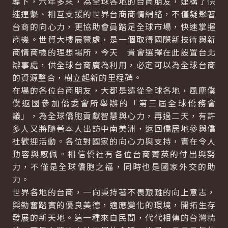
導下，六年多來，為全球各地的台商朋友，建構了快
速連繫、相互支援的世界台商商情網絡，不僅凝聚著
台商的向心力，更協助會員踏足全球市場，快速掌握
商機。世貿大樓展覽處，是一個取得國際新技術與新
商情商機的理想場所，今天 貴會選擇在此設置台北
辦事處，供全球台商廣為利用，必定可以為全球台商
的資源整合，樹立起新的里程碑。
在場的各位台商朋友，大都是遠從全球各地，風塵僕
僕返國參加僑委會所舉辦的「第三屆全球僑務會
議」，為全球僑胞貢獻智慧與心力，再過二天，有許
多人又將隨著本人出訪中南美洲，返回僑居地參與僑
社歡迎活動。各位對國家的向心力與支持，實在令人
動容與感佩。相信僑社有各位台商菁英的付出與努
力，不僅是全球僑胞之福，同時也是國家外交的助
力。
世界各地的台商，一向秉持著不畏艱難的向上意志，
與勤奮踏實的優良美德，適應變化的環境，開拓生存
發展的新天地。這一種來自民間，代代相傳的台灣精