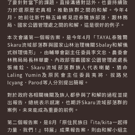
了要針對當下的課題，直接溝通對話外，也要持續致
力於還原歷史真相，推動族群之間的和解。今年4
月，她前往新竹縣五峰鄉見證泰雅族部落，跟林務
局、國家公園管理處之間的和解，這是很好的例子。
本次會議第一個報告案，是今年4月「TAYAL泰雅爾
Skaru流域部落群與國家山林治理機關Sbalay和解儀
式辦理情形」，由輔導會副主任委員李文忠、農委會
林務局局長林華慶、內政部雪霸國家公園管理處處長
張維銓、Skaru流域部落群族人代表喇藺‧猶命
Laling Yumin及原民會主任委員夷將．拔路兒
Icyang．Parod等人分別提出簡報。
對於政府各相關機關及族人都參與了和解的過程並提
出報告，總統表示感謝，也期許Skaru流域部落群的
案例，未來能成為重要的前例。
第二個報告案，是8月「原住民族日『ita/kita一起得
力量．我們！』特展」成果報告案，則由和解小組主