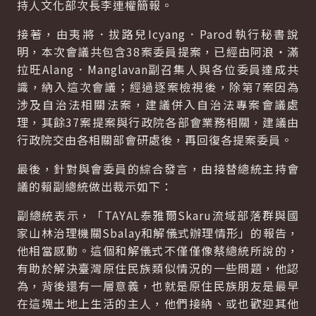
持人文化部次長李連權簡報。
接著，由夷將．拔路兒Icyang．Parod執行秘書說
明，本次會議共包含38案委員提案，已經由阿浪‧滿
拉旺Alang．Manglavan副召集人與各位委員達成共
識，納入這次會議；經過逐案檢視後，除第7案因為
涉及自治法相關法案，建議併入自治法專案會議處
理，其餘37案提案與行政院各部會業務相關，建議由
行政院交由各相關部會研處後，再回復各提案委員。
最後，針對與會委員的綜合發言，由接替總統主持會
議的賴副總統做出裁示如下：
副總統表示，「TAYAL泰雅爾Skaru流域部落群與國
家山林治理機關Sbalay和解儀式辦理情形」的報告，
他相當感動。這個和解儀式不僅僅像蔡總統所說的，
有助於解決臺灣原住民族類似情況的一些問題，他認
為，背後還有一層意義，也就是原住民族朋友是最早
在這塊土地上生活的主人，他們接納、或也歡迎其他