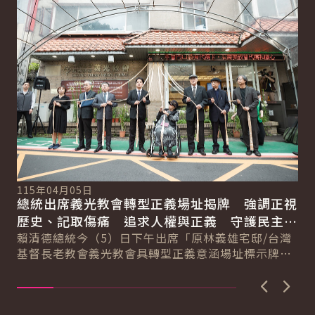
詳細內容
詳
11
總
115年04月05日
總統出席義光教會轉型正義場址揭牌 強調正視
實
總
歷史、記取傷痛 追求人權與正義 守護民主與
賴
自由
賴清德總統今（5）日下午出席「原林義雄宅邸/台灣
件
基督長老教會義光教會具轉型正義意涵場址標示牌揭
家
牌儀式」時表示，今日義光教會正式成為臺灣首個
由...
上一張圖
下一