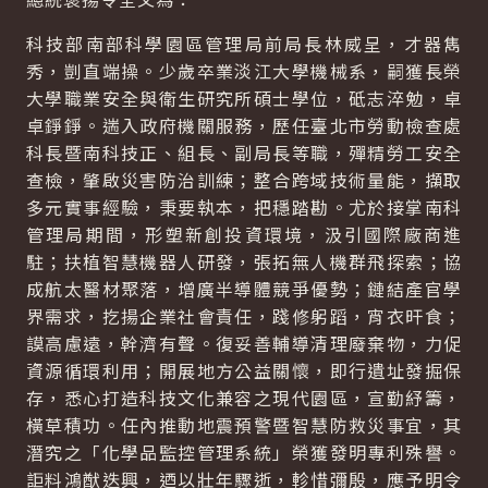
科技部南部科學園區管理局前局長林威呈，才器雋
秀，剴直端操。少歲卒業淡江大學機械系，嗣獲長榮
大學職業安全與衛生研究所碩士學位，砥志淬勉，卓
卓錚錚。遄入政府機關服務，歷任臺北市勞動檢查處
科長暨南科技正、組長、副局長等職，殫精勞工安全
查檢，肇啟災害防治訓練；整合跨域技術量能，擷取
多元實事經驗，秉要執本，把穩踏勘。尤於接掌南科
管理局期間，形塑新創投資環境，汲引國際廠商進
駐；扶植智慧機器人研發，張拓無人機群飛探索；協
成航太醫材聚落，增廣半導體競爭優勢；鏈結產官學
界需求，扢揚企業社會責任，踐修躬蹈，宵衣旰食；
謨高慮遠，幹濟有聲。復妥善輔導清理廢棄物，力促
資源循環利用；開展地方公益關懷，即行遺址發掘保
存，悉心打造科技文化兼容之現代園區，宣勤紓籌，
橫草積功。任內推動地震預警暨智慧防救災事宜，其
潛究之「化學品監控管理系統」榮獲發明專利殊譽。
詎料鴻猷迭興，迺以壯年驟逝，軫惜彌殷，應予明令