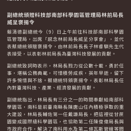
副總統頒贈科技部南部科學園區管理局林前局長
威呈褒揚令
賴清德副總統今（9）日上午前往科技部南部科學園
區管理局，出席「感念林前局長威呈分享會」，並代
表蔡總統頒贈褒揚令，由林前局長長子林睿騏先生代
表接受，以表彰林前局長為臺灣科技發展的貢獻。
副總統致詞時表示，林局長戮力從公數十載，勇於任
事，堪稱公務典範，可惜積勞成疾，英年早逝，留下
許多惋惜與不捨。蔡總統特頒褒揚令，表彰林局長任
內對臺灣科技、產業、經濟發展的貢獻。
副總統指出，林局長有三分之一的時間奉獻給南部科
學園區，南科是前臺南縣長陳唐山任內積極爭取的重
大建設，林局長輔佐第一任戴謙局長，把這裡從甘蔗
園變成國際級科學園區，也協助第二任陳俊偉局長與
市政府合作，解決了南科用水及第二條瓦斯管線等問