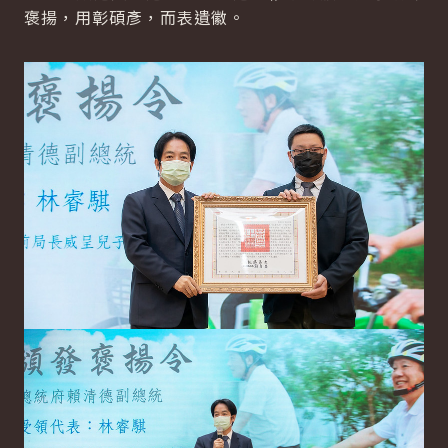
褒揚，用彰碩彥，而表遺徽。