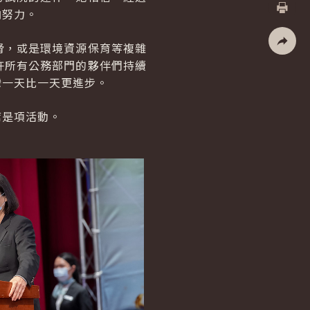
X
向努力。
列印
脅，或是環境資源保育等複雜
社群分
許所有公務部門的夥伴們持續
灣一天比一天更進步。
席是項活動。