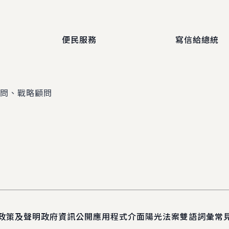
便民服務
寫信給總統
顧問、戰略顧問
政策及聲明
政府資訊公開
應用程式介面
陽光法案
雙語詞彙
常