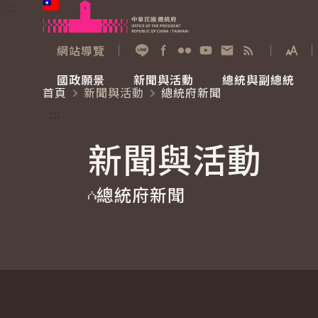
:::
跳到主要內容
中華民國總統府
網站導覽
展開
加入好友
Facebook
Flickr
YouTube
寫信給總統
RSS
國政願景
新聞與活動
總統與副總統
首頁
新聞與活動
總統府新聞
國政願景
新聞與活動
總統與副總統
參觀總統府
:::
新聞與活動
國家氣候變遷對策委員會
總統府新聞
賴清德總統
參觀資訊
總統府新聞
重要談話
影音頻道