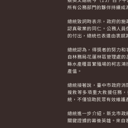
蔡英文總統今（15）日下
所有公務部門的夥伴持續成
總統致詞時表示，政府的施
認真敬業的同仁。公務人員
的付出，總統也表達由衷感
總統認為，得獎者的努力和
自林務局花蓮林區管理處的
縣水產種苗繁殖場的柯志鴻
產值。
總統接著說，臺中市政府消
搜救等多項重大救援任務，
統，不僅協助民眾有效維護
總統進一步介紹，新北市政
關鍵證據的幕後英雄。來自