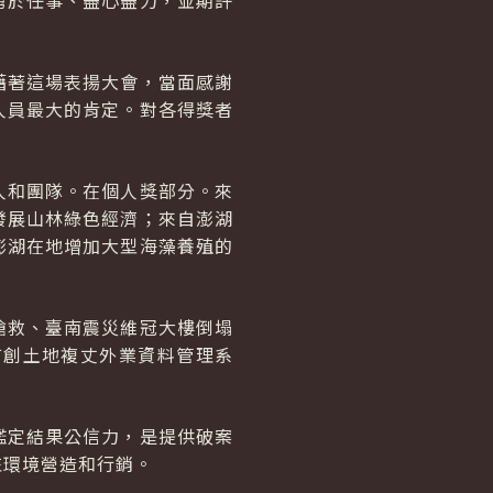
勇於任事、盡心盡力，並期許
藉著這場表揚大會，當面感謝
人員最大的肯定。對各得獎者
人和團隊。在個人獎部分。來
發展山林綠色經濟；來自澎湖
澎湖在地增加大型海藻養殖的
搶救、臺南震災維冠大樓倒塌
首創土地複丈外業資料管理系
鑑定結果公信力，是提供破案
庄環境營造和行銷。