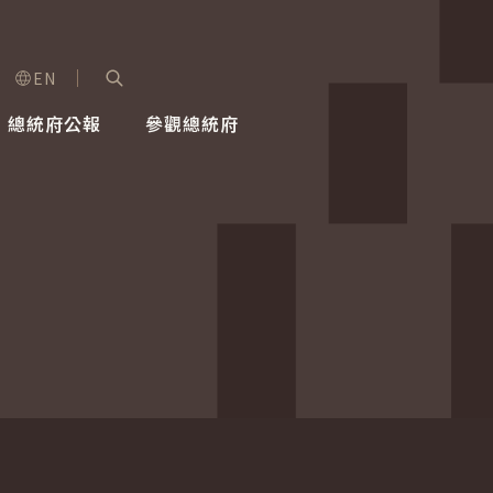
EN
字級選單
展開關鍵字搜尋
總統府公報
參觀總統府
健康台灣推動委員會
總統令
蕭美琴副總統
建築風華
全社會
每日活
行憲後
總統府
外交
網路相簿
國防