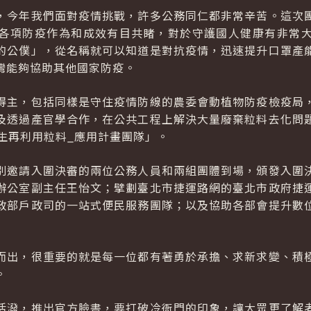
，今年我們面對疫情挑戰，許多公務同仁都非常辛苦。這次
各項防疫作為和成效有目共睹，對於守護國人健康有非常
的公僕」，從名稱就可以知道是對抗疫情，迅速提升口罩產
灣能夠協助其他國家防疫。
得主，包括同樣是守住疫情防線的農委會動植物防疫檢疫局
及透過產官學合作，在公共工程上解決大量廢棄粒料去化問
生再利用粒料_應用計畫團隊」。
別邀請入圍決審的兩位公務人員和兩組團體到場，頒發入圍
辦公室副主任王怡文；擘劃臺北市捷運路網的臺北市政府捷
政部戶政司的一站式便民服務團隊；以及協助各部會提升數
而出，很重要的就是每一位都有著勇於承擔、求新求變、積
。
活潑，推出官方臉書，要打破冷衙門的印象，讓大眾更了解