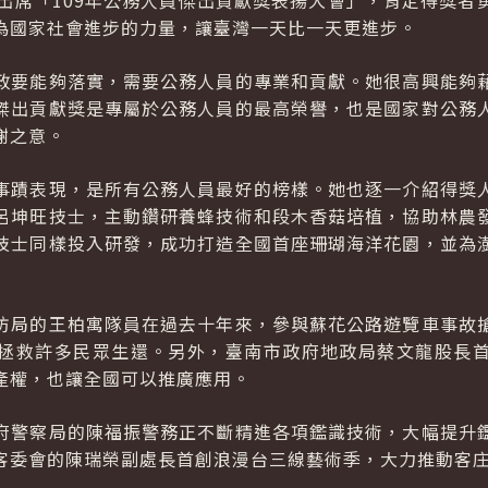
午出席「109年公務人員傑出貢獻獎表揚大會」，肯定得獎者
為國家社會進步的力量，讓臺灣一天比一天更進步。
政要能夠落實，需要公務人員的專業和貢獻。她很高興能夠
傑出貢獻獎是專屬於公務人員的最高榮譽，也是國家對公務
謝之意。
事蹟表現，是所有公務人員最好的榜樣。她也逐一介紹得獎
呂坤旺技士，主動鑽研養蜂技術和段木香菇培植，協助林農
技士同樣投入研發，成功打造全國首座珊瑚海洋花園，並為
防局的王柏寓隊員在過去十年來，參與蘇花公路遊覽車事故
拯救許多民眾生還。另外，臺南市政府地政局蔡文龍股長
產權，也讓全國可以推廣應用。
府警察局的陳福振警務正不斷精進各項鑑識技術，大幅提升
客委會的陳瑞榮副處長首創浪漫台三線藝術季，大力推動客