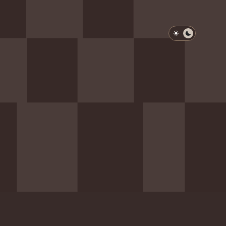
淺色模式
深色模式
防衛韌性委員會
動行程
歷任總統與副總統
展覽