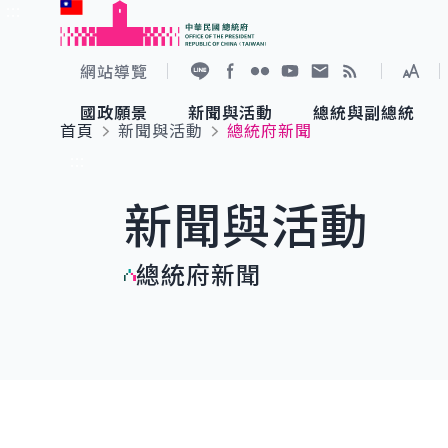
:::
跳到主要內容
中華民國總統府
網站導覽
展開
加入好友
Facebook
Flickr
YouTube
寫信給總統
RSS
國政願景
新聞與活動
總統與副總統
首頁
新聞與活動
總統府新聞
國政願景
新聞與活動
總統與副總統
參觀總統府
:::
新聞與活動
國家氣候變遷對策委員會
總統府新聞
賴清德總統
參觀資訊
總統府新聞
重要談話
影音頻道