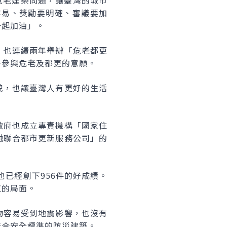
危老建築問題，讓臺灣的城市
容易、獎勵要明確、審議要加
一起加油」。
，也連續兩年舉辦「危老都更
升參與危老及都更的意願。
貌，也讓臺灣人有更好的生活
政府也成立專責機構「國家住
融聯合都市更新服務公司」的
也已經創下956件的好成績。
贏的局面。
物容易受到地震影響，也沒有
符合安全標準的防災建築。