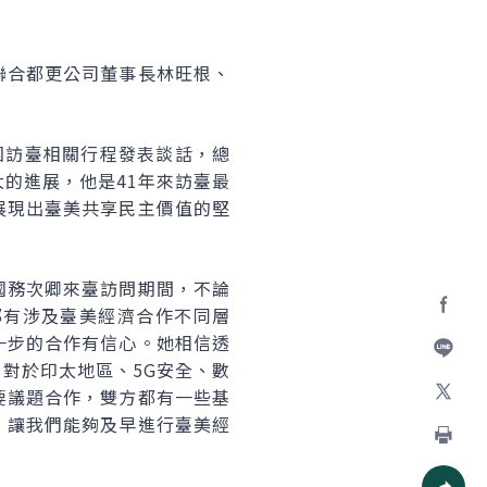
聯合都更公司董事長林旺根、
率團訪臺相關行程發表談話，總
的進展，他是41年來訪臺最
展現出臺美共享民主價值的堅
國務次卿來臺訪問期間，不論
都有涉及臺美經濟合作不同層
Facebo
一步的合作有信心。她相信透
對於印太地區、5G安全、數
加入好
要議題合作，雙方都有一些基
，讓我們能夠及早進行臺美經
X
列印