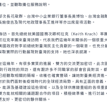
攤位，並聽取攤位服務說明。
部次長花敬群、台灣中小企業銀行董事長黃博怡、台灣金融
長施俊吉及現代地政理事長王進祥等亦出席是項活動。
訪。首先總統就美國國務次卿柯拉克（Keith Krach）
柯拉克率團來臺灣訪問，代表我們這幾年來關係的一個很重大
美國政府對李前總統對臺灣民主化貢獻的一個敬意，也充分
採取實際的行動展現對臺灣的支持，她也深表感謝。
在這幾年，有很多實質的進展，雙方的交流更加密切，此次
到行政院的拜訪，還有跟許多不同職掌的部會官員對談，
已經聽取相關的簡報，收穫也確實豐碩，讓她對臺美經濟進
對於我們面對後疫情時代的全球經濟局勢，具有正面的意義，
、能源及基礎建設這些領域，以及全球供應鏈重組的各項重
雙方能就相關的議題跟合作的項目，積極做準備、進行討論
更友好、更密切的夥伴關係。