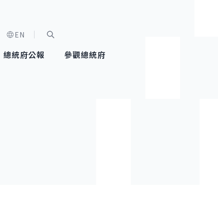
EN
字級選單
展開關鍵字搜尋
總統府公報
參觀總統府
健康台灣推動委員會
總統令
蕭美琴副總統
建築風華
全社會
每日活
行憲後
總統府
外交
網路相簿
國防