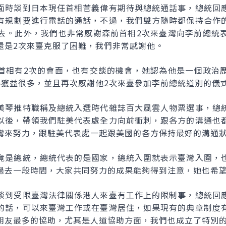
面時談到日本現任首相菅義偉有期待與總統通話事，總統回
有規劃要進行電話的通話，不過，我們雙方隨時都保持合作
去。此外，我們也非常感謝森前首相2次來臺灣向李前總統
還是2次來臺克服了困難，我們非常感謝他。
首相有2次的會面，也有交談的機會，她認為他是一個政治
得獲益很多，並且再次感謝他2次來臺參加李前總統道別的儀
美琴推特職稱及總統入選時代雜誌百大風雲人物票選事，總
以後，帶領我們駐美代表處全力向前衝刺，跟各方的溝通也
灣來努力，跟駐美代表處一起跟美國的各方保持最好的溝通
竟是總統，總統代表的是國家，總統入圍就表示臺灣入圍，
過去一段時間，大家共同努力的成果能夠得到注意，她也希
談到受限臺灣法律關係港人來臺有工作上的限制事，總統回
的話，可以來臺灣工作或在臺灣居住，如果現有的典章制度
朋友最多的協助，尤其是人道協助方面，我們也成立了特別