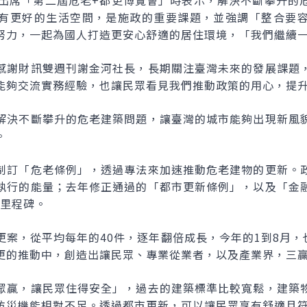
午出席「第二屆危老+都更博覽會」時表示，解決不斷攀升的
有更好的生活空間，是施政的重要課題，並強調「整合要
努力，一起為國人打造更安心舒適的居住環境，「我們繼續
感謝財訊雙週刊謝金河社長，長期關注臺灣未來的發展課題
能夠交流實務經驗，也讓民眾看見我們推動政策的用心，提
解決不斷攀升的危老建築問題，讓臺灣的城市能夠出現新風
。
制訂「危老條例」，透過專法來加速推動危老建物的更新。
執行的能量；去年修正通過的「都市更新條例」，以及「金
的里程碑。
案，從平均每年的40件，逐年翻倍成長，今年的1到8月，
更的推動中，創造出讓民眾、專業從業者，以及產業界，三
眾贏，讓民眾住得安全」，過去的建築標準比較寬鬆，建築
防災機能相對不足。透過都市更新，可以讓民眾享有舒適且