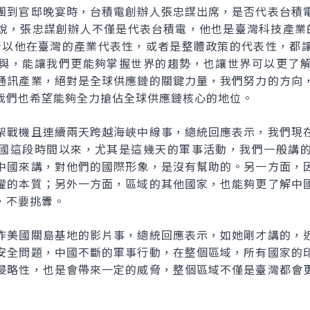
團到官邸晚宴時，台積電創辦人張忠謀出席，是否代表台積
說，張忠謀創辦人不僅是代表台積電，他也是臺灣科技產業
，所以他在臺灣的產業代表性，或者是整體政策的代表性，都
與，能讓我們更能夠掌握世界的趨勢，也讓世界可以更了
通訊產業，絕對是全球供應鏈的關鍵力量，我們努力的方向
我們也希望能夠全力搶佔全球供應鏈核心的地位。
架戰機且連續兩天跨越海峽中線事，總統回應表示，我們現
國這段時間以來，尤其是這幾天的軍事活動，我們一般講
中國來講，對他們的國際形象，是沒有幫助的。另一方面，
權的本質；另外一方面，區域的其他國家，也能夠更了解中
，不要挑釁。
炸美國關島基地的影片事，總統回應表示，如她剛才講的，
安全問題，中國不斷的軍事行動，在整個區域，所有國家的
侵略性，也是會帶來一定的威脅，整個區域不僅是臺灣都會