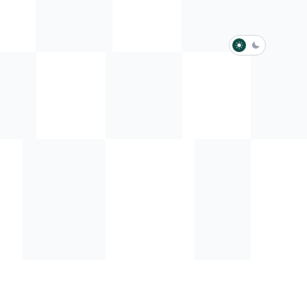
淺色模式
深色模式
防衛韌性委員會
動行程
歷任總統與副總統
展覽