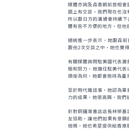
媒體亦詢及森喜朗前首相會
題上有交談，我們現在也沒
所以跟日方的溝通會持續下
體有些不方便的地方，但他
總統進一步表示，她跟森前
跟他2次交談之中，她也覺
有關媒體詢問駐美國代表蕭
極和努力，她擔任駐美代表
頭銜為何，她都會抱持為臺
至於時代雜誌事，她認為畢
力的成果，她很高興，我們
針對銅鑼灣書店店長林榮基
友協助，讓他們如果有意願
檢視，她也希望提供給香港