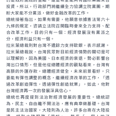
投資。所以，行政部門將繼續全力協調立院黨團，期
盼大家能不分黨派，做好金融改革的工作。
總統接著指出，如果有需要，他願意依據憲法第六十
九條的規定，咨請立法院召開臨時會來全力支持、配
合改革工作，目的只有一個：經濟發展沒有黨派之
分，經濟利益只有一個。
拉米葉總裁則對台灣不遺餘力支持歐銀，表示感謝。
拉米葉總裁說，台灣民眾對目前經濟情勢的關切是可
以理解的，因為美國、日本經濟的衰退，勢必影響台
灣出口情形，但是他從總體經濟的觀點看來，台灣有
高額的外匯存款，總體經濟健全，未來前景看好，只
要能有彈性調整的概念，繼續經濟改革的工作，「透
過改革創造彈性，透過彈性創造就業」，如此，他對
台灣經濟再一次的發展深具信心。
總統也再度提到法治對經濟發展的重要性。總統認
為，民主、自由離不開法治，應有典章做基礎。台灣
是民主法治國家，大陸則為人治，許多台商在大陸投