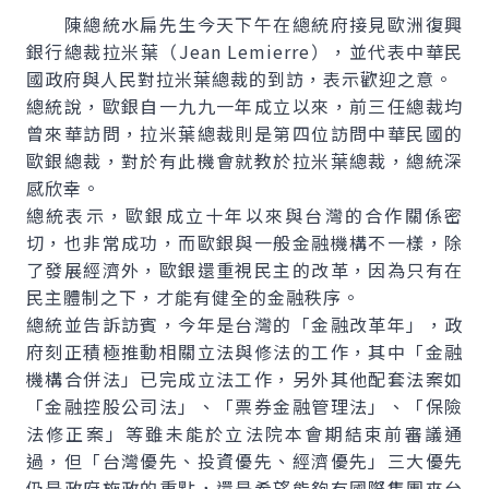
陳總統水扁先生今天下午在總統府接見歐洲復興
銀行總裁拉米葉（Jean Lemierre），並代表中華民
國政府與人民對拉米葉總裁的到訪，表示歡迎之意。
總統說，歐銀自一九九一年成立以來，前三任總裁均
曾來華訪問，拉米葉總裁則是第四位訪問中華民國的
歐銀總裁，對於有此機會就教於拉米葉總裁，總統深
感欣幸。
總統表示，歐銀成立十年以來與台灣的合作關係密
切，也非常成功，而歐銀與一般金融機構不一樣，除
了發展經濟外，歐銀還重視民主的改革，因為只有在
民主體制之下，才能有健全的金融秩序。
總統並告訴訪賓，今年是台灣的「金融改革年」，政
府刻正積極推動相關立法與修法的工作，其中「金融
機構合併法」已完成立法工作，另外其他配套法案如
「金融控股公司法」、「票券金融管理法」、「保險
法修正案」等雖未能於立法院本會期結束前審議通
過，但「台灣優先、投資優先、經濟優先」三大優先
仍是政府施政的重點，還是希望能夠有國際集團來台