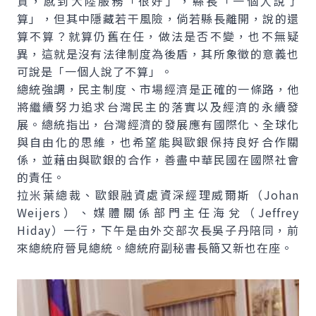
資，感到大陸服務「很好」，縣長「一個人說了
算」，但其中隱藏若干風險，倘若縣長離開，說的還
算不算？就算仍舊在任，做法是否不變，也不無疑
異，這就是沒有法律制度為後盾，其所象徵的意義也
可說是「一個人說了不算」。
總統強調，民主制度、市場經濟是正確的一條路，他
將繼續努力追求台灣民主的落實以及經濟的永續發
展。總統指出，台灣經濟的發展應有國際化、全球化
與自由化的思維，也希望能與歐銀保持良好合作關
係，並藉由與歐銀的合作，善盡中華民國在國際社會
的責任。
拉米葉總裁、歐銀融資處資深經理威爾斯（Johan
Weijers）、媒體關係部門主任海兌（Jeffrey
Hiday）一行，下午是由外交部次長吳子丹陪同，前
來總統府晉見總統。總統府副秘書長簡又新也在座。