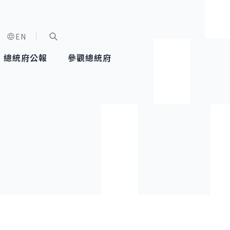
EN
字級選單
展開關鍵字搜尋
總統府公報
參觀總統府
健康台灣推動委員會
總統令
蕭美琴副總統
建築風華
全社會
每日活
行憲後
總統府
外交
網路相簿
國防