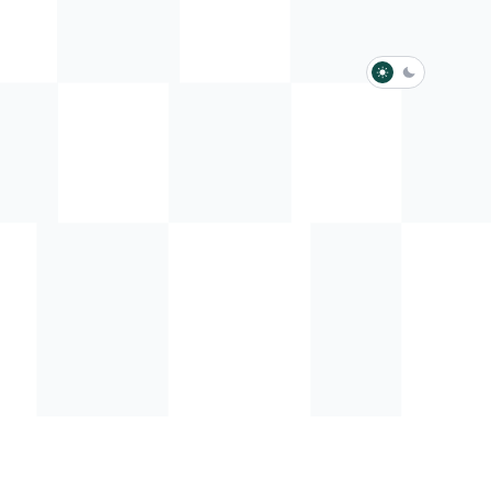
淺色模式
深色模式
防衛韌性委員會
動行程
歷任總統與副總統
展覽