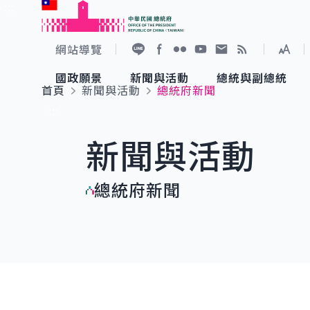
:::
跳到主要內容
中華民國總統府
網站導覽
展開
加入好友
Facebook
Flickr
YouTube
寫信給總統
RSS
國政願景
新聞與活動
總統與副總統
首頁
新聞與活動
總統府新聞
國政願景
新聞與活動
總統與副總統
參觀總統府
:::
新聞與活動
國家氣候變遷對策委員會
總統府新聞
賴清德總統
參觀資訊
總統府新聞
重要談話
影音頻道