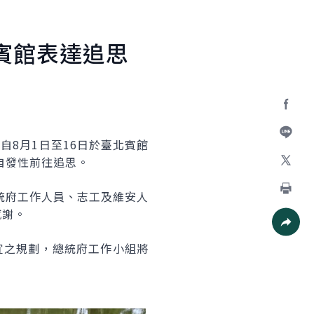
賓館表達追思
Facebo
自8月1日至16日於臺北賓館
加入好
自發性前往追思。
X
統府工作人員、志工及維安人
列印
感謝。
社群分
宜之規劃，總統府工作小組將