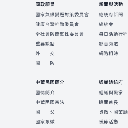
國政願景
新聞與活動
國家氣候變遷對策委員會
總統府新聞
健康台灣推動委員會
總統令
全社會防衛韌性委員會
每日活動行
重要談話
影音頻道
外 交
網路相簿
國 防
中華民國簡介
認識總統府
國情簡介
組織與職掌
中華民國憲法
機關首長
國 父
資政、國策
國家象徵
儀節活動