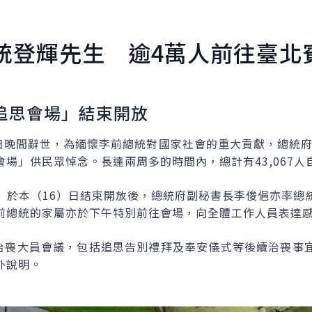
統登輝先生 逾4萬人前往臺北
追思會場」結束開放
日晚間辭世，為緬懷李前總統對國家社會的重大貢獻，總統府
場」供民眾悼念。長達兩周多的時間內，總計有43,067人
」於本（16）日結束開放後，總統府副秘書長李俊俋亦率總
前總統的家屬亦於下午特別前往會場，向全體工作人員表達
開治喪大員會議，包括追思告別禮拜及奉安儀式等後續治喪事
外說明。