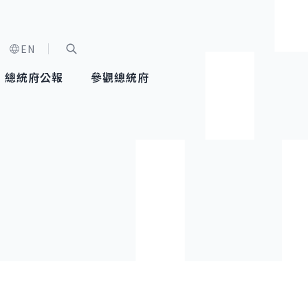
EN
字級選單
展開關鍵字搜尋
總統府公報
參觀總統府
健康台灣推動委員會
總統令
蕭美琴副總統
建築風華
全社會
每日活
行憲後
總統府
外交
網路相簿
國防