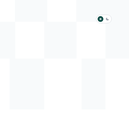
淺色模式
深色模式
防衛韌性委員會
動行程
歷任總統與副總統
展覽