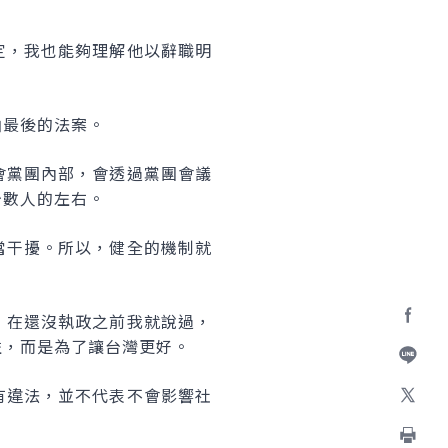
定，我也能夠理解他以辭職明
曲最後的法案。
會黨團內部，會透過黨團會議
少數人的左右。
當干擾。所以，健全的機制就
，在還沒執政之前我就說過，
Facebo
益，而是為了讓台灣更好。
加入好
有違法，並不代表不會影響社
X