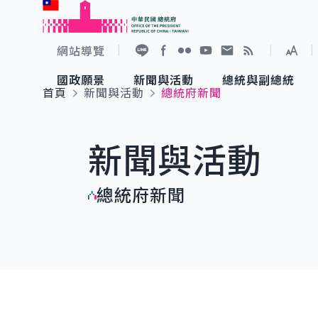
:::
跳到主要內容
中華民國總統府
網站導覽
展開
加入好友
Facebook
Flickr
YouTube
寫信給總統
RSS
國政願景
新聞與活動
總統與副總統
首頁
新聞與活動
總統府新聞
國政願景
新聞與活動
總統與副總統
參觀總統府
:::
新聞與活動
國家氣候變遷對策委員會
總統府新聞
賴清德總統
參觀資訊
總統府新聞
重要談話
影音頻道