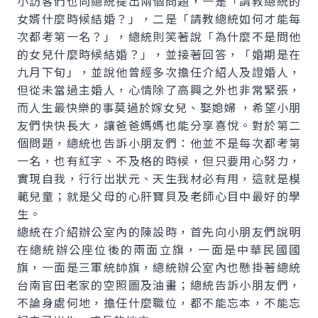
小訪客們也向總統提出兩個問題，一是「請教總統的
女婿什麼時候結婚？」，二是「請教總統如何才能每
次都考第一名？」，總統則笑著說「為什麼不是問他
的女兒什麼時候結婚？」，並接著回答，「婚期是在
九月下旬」，並說他曾經多次擔任介紹人及證婚人，
但從未當過主婚人，心情除了高興之外也非常緊張，
而人生最快樂的事莫過於嫁女兒、娶媳婦 ，希望小朋
友們快快長大，讓爸爸媽媽也能分享喜悅。對於第二
個問題，總統也告訴小朋友們：他並不是每次都考第
一名，也有紅字、不及格的時候，但只要用心努力，
實現自我，行行出狀元、天生我材必有用，這就是模
範兒童；就是父母的心肝寶貝及老師心目中最好的學
生。
總統在介紹辦公室內的陳設時，首先向小朋友們說明
在總統辦公座位後的兩面立旗，一面是中華民國國
旗，一面是三軍統帥旗，總統辦公室內也懸掛著總統
台南官田老家的空照圖及油畫；總統告訴小朋友們，
不論身處何地，擔任什麼職位，都不能忘本，不能忘