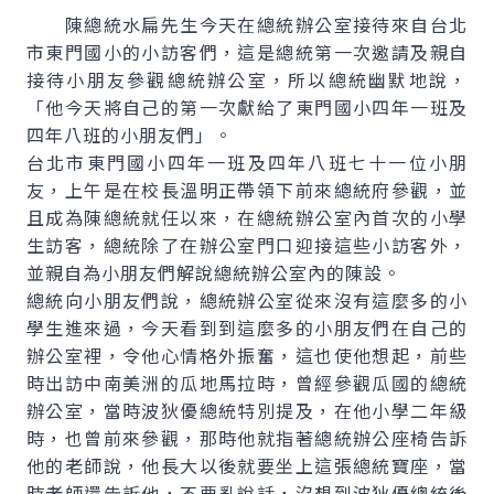
陳總統水扁先生今天在總統辦公室接待來自台北
市東門國小的小訪客們，這是總統第一次邀請及親自
接待小朋友參觀總統辦公室，所以總統幽默地說，
「他今天將自己的第一次獻給了東門國小四年一班及
四年八班的小朋友們」。
台北市東門國小四年一班及四年八班七十一位小朋
友，上午是在校長溫明正帶領下前來總統府參觀，並
且成為陳總統就任以來，在總統辦公室內首次的小學
生訪客，總統除了在辦公室門口迎接這些小訪客外，
並親自為小朋友們解說總統辦公室內的陳設。
總統向小朋友們說，總統辦公室從來沒有這麼多的小
學生進來過，今天看到到這麼多的小朋友們在自己的
辦公室裡，令他心情格外振奮，這也使他想起，前些
時出訪中南美洲的瓜地馬拉時，曾經參觀瓜國的總統
辦公室，當時波狄優總統特別提及，在他小學二年級
時，也曾前來參觀，那時他就指著總統辦公座椅告訴
他的老師說，他長大以後就要坐上這張總統寶座，當
時老師還告訴他，不要亂說話，沒想到波狄優總統後