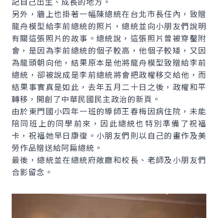
記自己出生、成長的地方。
另外，牆上也掛著一幅陳總統在台北市長任內，致贈
龍舟模型給李前總統的照片，總統並向小朋友們說明
有關這張照片的故事。總統說，這張照片曾被穿鑿附
會，是因為李前總統的個子較高，他個子較矮，又因
為龍頭朝向他，結果原本是他將龍舟模型致贈給李前
總統，卻被說成是李前總統將會把政權移交給他，而
結果事實真是如此，去年五月二十日之後，政權和平
轉移，開創了中華民國民主政治的新頁。
由於東門國小四年一班的導師王春梅因病住院，未能
陪同班上的同學前來，因此總統也特別準備了祝福
卡，祝福她早日康復。小朋友們則以自己的畫作及美
勞作品贈送給阿扁總統。
最後，總統並在總統府敞廳和校長、老師及小朋友們
合影留念。