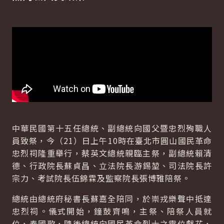
中華民國第十五任總統、副總統向國父暨忠烈殉職人
員致祭，今（21）日上午10時在臺北市圓山國民革命
忠烈祠隆重舉行，蔡英文總統親臨主祭，副總統賴清
德、行政院長蘇貞昌、立法院長游錫堃、司法院長許
宗力、考試院長伍錦霖及監察院長張博雅陪祭。
總統由總統府秘書長蘇嘉全陪同，於崇戎樂聲中抵達
忠烈祠。儀式開始，鐘鼓齊鳴，主祭、陪祭人員就
位，奏國歌，隨後總統向國民革命烈士之靈位獻花，