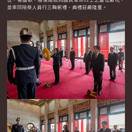
並率同陪祭人員行三鞠躬禮，典禮莊嚴隆重。