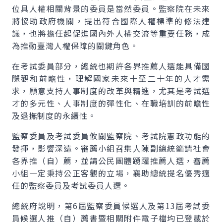
位具人權相關背景的委員是當然委員。監察院在未來
將協助政府機關，提出符合國際人權標準的修法建
議，也將擔任起促進國內外人權交流等重要任務，成
為推動臺灣人權保障的關鍵角色。
在考試委員部分，總統也期許各界推薦人選能具備國
際觀和前瞻性，理解國家未來十至二十年的人才需
求，願意支持人事制度的改革與精進，尤其是考試選
才的多元性、人事制度的彈性化、在職培訓的前瞻性
及退撫制度的永續性。
監察委員及考試委員攸關監察院、考試院憲政功能的
發揮，影響深遠。審薦小組召集人陳副總統籲請社會
各界推（自）薦，並請公民團體踴躍推薦人選，審薦
小組一定秉持公正客觀的立場，襄助總統提名優秀適
任的監察委員及考試委員人選。
總統府說明，第6屆監察委員候選人及第13屆考試委
員候選人推（自）薦書暨相關附件電子檔均已登載於