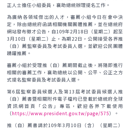
正人士擔任小組委員，襄助總統辦理提名工作。
為廣納各領域傑出的人才，審薦小組今日在會中決
定，除由總統府函請相關機關團體推薦，並在總統府
網站發布徵才公告，自109年2月18日（星期二）起至
3月10日（星期二）止，為期22日，公開接受各界推
（自）薦監察委員及考試委員人選，並歡迎公民團體
踴躍推薦。
審薦小組於受理推（自）薦期間截止後，將隨即進行
相關的審薦工作，襄助總統以公開、公平、公正之方
式提名監察委員及考試委員人選。
第6屆監察委員候選人及第13屆考試委員候選人推
（自）薦書暨相關附件電子檔均已登載於總統府全球
資訊網首頁「公告」專區，歡迎各界下載使用
（
https://www.president.gov.tw/page/575
）。
推（自）薦書請於109年3月10日（含）（星期二）