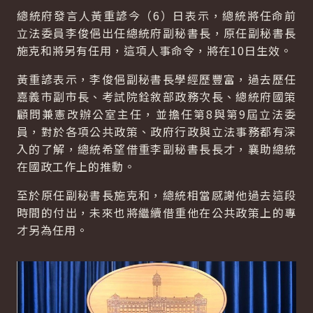
總統府發言人黃重諺今（6）日表示，總統將任命前
立法委員李俊俋出任總統府副秘書長，原任副秘書長
施克和將另有任用，這項人事命令，將在10日生效。
黃重諺表示，李俊俋副秘書長學經歷豐富，過去歷任
嘉義市副市長、考試院銓敘部政務次長、總統府國策
顧問兼憲改辦公室主任，並擔任第8與第9屆立法委
員，對於各項公共政策、政府行政與立法事務都有深
入的了解，總統希望借重李副秘書長長才，襄助總統
在國政工作上的推動。
至於原任副秘書長施克和，總統相當感謝他過去這段
時間的付出，未來也將繼續借重他在公共政策上的專
才另為任用。