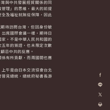
台灣與中共發展經貿關係的同
效管理」的思維，最大的前提
安全及福祉就無從保障，因此
就期待訪問台灣，但因身份敏
、出席國際會議一樣，期待日
國家，不是中華人民共和國的
次五年的簽證，也未限定次數
太顧忌中共的反應。
關係有所貢獻，而兩國間也應
，上午是由日本交流協會台北
府晉見總統，總統府秘書長游
Facebo
加入好
X