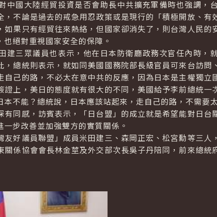
對中國大陸經貿投資是否會助長中共擴充軍備時也強調，
全，不論是過去的戒急用忍政策或是現行的「積極開放、有
，如果只有經貿往來熱絡，但國家卻消失了，則台灣人民的
，也絕對重視國家安全的保障。
田建三眾議員也表示，他在日本防衛廳政務次官任內時，
此，總統則表示，就如同美國國務院部長級官員可來台訪問
走自己的路，不必太在意中共的反應，因為日本是主權獨立
簽證上，美日的態度就有很大的不同，美國給予李前總統一
日本不能？總統說，日本應該站起來，走自己的路，不需要
深有同感，訪賓表示，「日台盟」的成立就是希望能對日台
進一步改善並加強雙方的實質關係。
灣友好議員聯盟」成員米田建三、森岡正宏、松宮勳等三人
東關係協會會長林金莖及外交部次長吳子丹陪同，前來總統