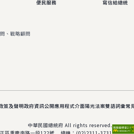
便民服務
寫信給總統
顧問、戰略顧問
政策及聲明
政府資訊公開
應用程式介面
陽光法案
雙語詞彙
常
中華民國總統府 All rights reserved.
正區重慶南路一段122號
總機：
(02)2311-3731