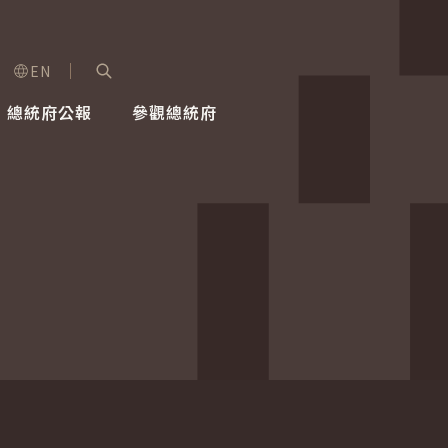
EN
字級選單
展開關鍵字搜尋
總統府公報
參觀總統府
健康台灣推動委員會
總統令
蕭美琴副總統
建築風華
全社會
每日活
行憲後
總統府
外交
網路相簿
國防