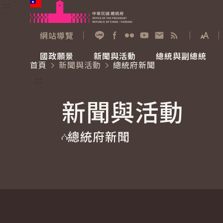
:::
跳到主要內容
中華民國總統府
網站導覽
展開
加入好友
Facebook
Flickr
YouTube
寫信給總統
RSS
國政願景
新聞與活動
總統與副總統
首頁
新聞與活動
總統府新聞
國政願景
新聞與活動
總統與副總統
參觀總統府
:::
新聞與活動
國家氣候變遷對策委員會
總統府新聞
賴清德總統
參觀資訊
總統府新聞
重要談話
影音頻道