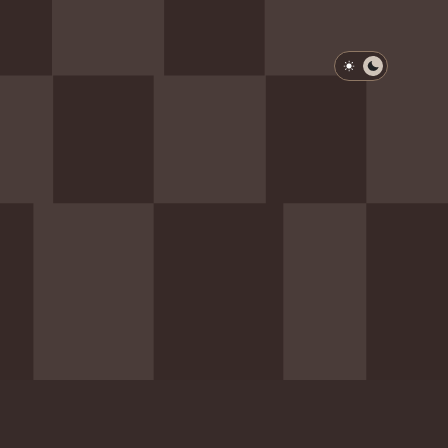
淺色模式
深色模式
防衛韌性委員會
動行程
歷任總統與副總統
展覽