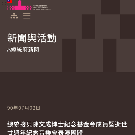
:::
:::
跳到主要內容
中華民國總統府
展開選單
新聞與活動
總統府新聞
90年07月02日
總統接見陳文成博士紀念基金會成員暨逝世
廿週年紀念音樂會表演團體