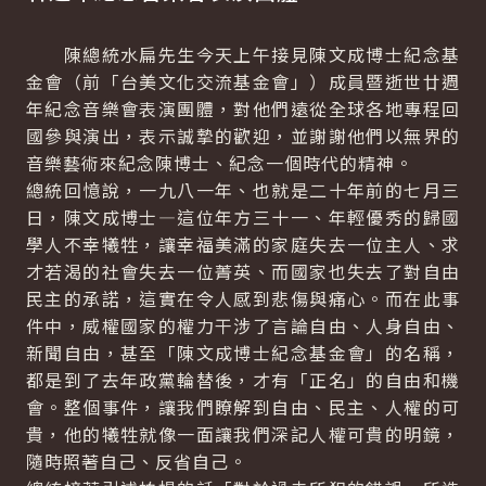
陳總統水扁先生今天上午接見陳文成博士紀念基
金會（前「台美文化交流基金會」）成員暨逝世廿週
年紀念音樂會表演團體，對他們遠從全球各地專程回
國參與演出，表示誠摯的歡迎，並謝謝他們以無界的
音樂藝術來紀念陳博士、紀念一個時代的精神。
總統回憶說，一九八一年、也就是二十年前的七月三
日，陳文成博士—這位年方三十一、年輕優秀的歸國
學人不幸犧牲，讓幸福美滿的家庭失去一位主人、求
才若渴的社會失去一位菁英、而國家也失去了對自由
民主的承諾，這實在令人感到悲傷與痛心。而在此事
件中，威權國家的權力干涉了言論自由、人身自由、
新聞自由，甚至「陳文成博士紀念基金會」的名稱，
都是到了去年政黨輪替後，才有「正名」的自由和機
會。整個事件，讓我們瞭解到自由、民主、人權的可
貴，他的犧牲就像一面讓我們深記人權可貴的明鏡，
隨時照著自己、反省自己。