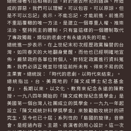
總統接著引述柏楊的話「對於過去所犯的錯誤、所造
成的罪惡，我們可以理解，可以包容，可以原諒，但
是不可以忘記」表示，不能忘記，才能前進，前進而
不重蹈覆轍的唯一方法，是建立一個尊重人權、推崇
法治、堅持民主的體制，只有當這樣的一個體制取代
了專政獨裁，類似的悲劇才有永遠消失的可能。
總統進一步表示，在上世紀末初次經歷政黨輪替的台
灣，如同春天的大地翻身覺醒，而他也已經明確地宣
佈，嚴禁政府各單位對個人、對特定政黨進行資料蒐
集，我們必須正視並珍惜這前所未有、得來不易的民
主果實。總統說：「時代的悲劇，以時代來結束」。
總統指出，台、美兩地的「陳文成博士紀念基金
會」，長期以來，以文化、教育來紀念永遠的陳教
授，一九八四年開始的「陳文成教授紀念獎學金」是
美國第一個台灣人社團成立的獎學金，一九九一年起
設立「陳文成統計科學獎學金」來鼓勵勤攻統計的研
究生，至今也已十屆；系列性的「島國的旋律」音樂
會，是經過內容、主題、表演者的用心設計，這一次