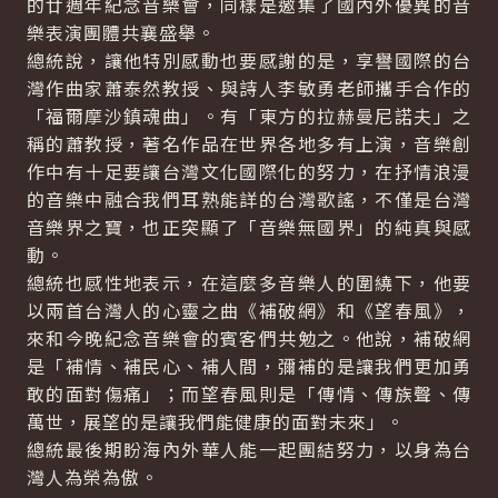
的廿週年紀念音樂會，同樣是邀集了國內外優異的音
樂表演團體共襄盛舉。
總統說，讓他特別感動也要感謝的是，享譽國際的台
灣作曲家蕭泰然教授、與詩人李敏勇老師攜手合作的
「福爾摩沙鎮魂曲」。有「東方的拉赫曼尼諾夫」之
稱的蕭教授，著名作品在世界各地多有上演，音樂創
作中有十足要讓台灣文化國際化的努力，在抒情浪漫
的音樂中融合我們耳熟能詳的台灣歌謠，不僅是台灣
音樂界之寶，也正突顯了「音樂無國界」的純真與感
動。
總統也感性地表示，在這麼多音樂人的圍繞下，他要
以兩首台灣人的心靈之曲《補破網》和《望春風》，
來和今晚紀念音樂會的賓客們共勉之。他說，補破網
是「補情、補民心、補人間，彌補的是讓我們更加勇
敢的面對傷痛」；而望春風則是「傳情、傳族聲、傳
萬世，展望的是讓我們能健康的面對未來」。
總統最後期盼海內外華人能一起團結努力，以身為台
灣人為榮為傲。