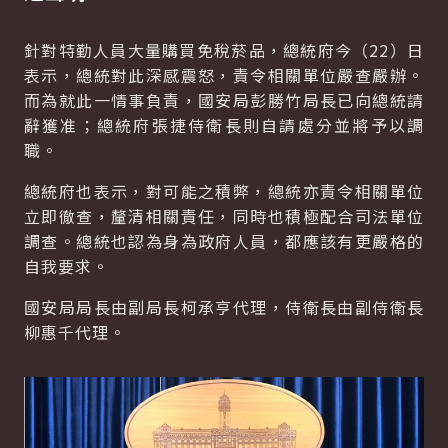
針對特勤人員大量購買免稅菸品，總統府今（22）日
表示，總統對此深感震怒，責令相關單位嚴查嚴辦。
而為就此一情事負責，國安局彭勝竹局長已向總統請
辭獲准；總統府張捷侍衛長則自請處分並將予以調
職。
總統府也表示，對可能之積弊，總統亦責令相關單位
立即徹查，釐清相關責任，同時也積極配合司法單位
調查。總統也認為身為政府人員，都應該有更嚴格的
自我要求。
國安局局長由副局長柯承亨代理，侍衛長由副侍衛長
柳惠千代理。