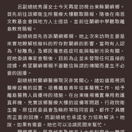
呂副總統秀蓮女士今天再度訪視台東縣蘭嶼鄉。
首先前往該鄉衛生所醫療大樓聽取簡報，隨後在南恩
文教基金會與地方人士座談，並前往蘭嶼中學聽取離
島教育簡報。
副總統首先告訴蘭嶼鄉親，她上次來訪時主要是
來實地瞭解核廢料的貯存對蘭嶼的影響，當時有人認
為「秘雕魚」及鄉民罹患癌症可能與輻射污染有關，
經她委請專家查驗後，目前為止並未發現任何直接的
證據，希望蘭嶼鄉親不要聽信無謂的傳聞而產生不必
要的困擾。
副總統對蘭嶼醫療現況非常關心，諸如遠距視訊
醫療設備的設置、培養離島青年從事醫務工作、給予
離島醫務人員優待的措施、在台東機場備置專用救護
直昇機、充實該鄉醫療大樓的設備等問題，行政院衛
生署、原住民委員會及縣府等陪同官員，都作了具體
而正面的回應，而副總統也承諾全力協助解決。她
說，如果有需要，她也可以洽請民間來幫忙。
蘭嶼鄉長、民意代表及地方人士也利用此一難得