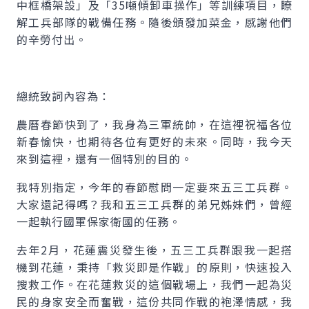
中框橋架設」及「35噸傾卸車操作」等訓練項目，瞭
解工兵部隊的戰備任務。隨後頒發加菜金，感謝他們
的辛勞付出。
總統致詞內容為：
農曆春節快到了，我身為三軍統帥，在這裡祝福各位
新春愉快，也期待各位有更好的未來。同時，我今天
來到這裡，還有一個特別的目的。
我特別指定，今年的春節慰問一定要來五三工兵群。
大家還記得嗎？我和五三工兵群的弟兄姊妹們，曾經
一起執行國軍保家衛國的任務。
去年2月，花蓮震災發生後，五三工兵群跟我一起搭
機到花蓮，秉持「救災即是作戰」的原則，快速投入
搜救工作。在花蓮救災的這個戰場上，我們一起為災
民的身家安全而奮戰，這份共同作戰的袍澤情感，我