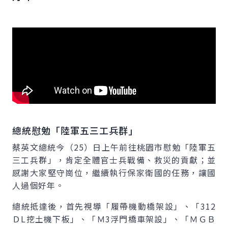
總統慰勉「陸軍五三工兵群」
蔡英文總統今（25）日上午前往桃園市慰勉「陸軍五
三工兵群」，肯定全體官士兵戰備、救災的貢獻；並
感謝大家堅守崗位，繼續執行保家衛國的任務，讓國
人過個好年。
總統抵達後，首先視導「履帶機動橋架設」、「312
ＤL挖土機下板」、「Ｍ3浮門橋車架設」、「ＭＧＢ