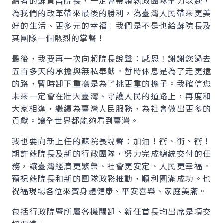
結者的蘇貞昌院長，一定會帶領執政團隊全力以赴，
為我們的改革帶來最後的勝利，為臺灣人民帶來更美
好的生活、更多元的幸福！我們是不是也給蘇院長及
其團隊一個熱烈的掌聲！
最後，我要再一次向賴院長說聲：感恩！謝謝您過去
五百多天的承擔與無私奉獻。暫時休息是為了走更遠
的路，暫時卸下重擔是為了挑更重的擔子。我確信您
未來一定會在壯大臺灣、守護人民的道路上，再度和
大家相逢，繼續為臺灣人民服務，為社會做出更多的
貢獻。讓全世界都能夠看到臺灣。
我也要向新上任的蘇院長說聲：加油！衝、衝、衝！
期許蘇院長及新的行政團隊，努力完成總統交付的任
務，讓臺灣經濟更繁榮、社會更安定、人民更幸福。
預祝蘇院長和新的團隊政務推動，順利圓滿成功。也
祝福現場各位來賓身體健康、平安喜樂、家庭美滿。
包括行政院暨所屬各機關卸、新任首長均出席是項交