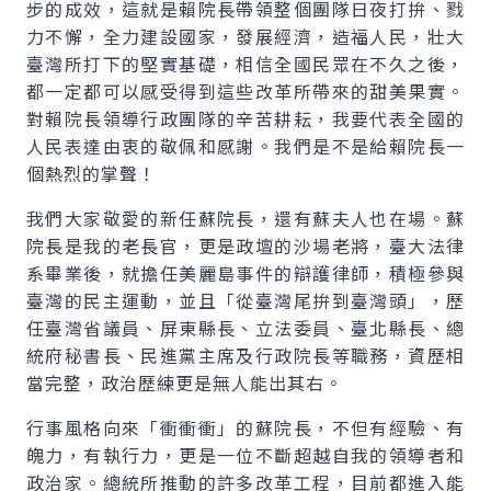
步的成效，這就是賴院長帶領整個團隊日夜打拚、戮
力不懈，全力建設國家，發展經濟，造福人民，壯大
臺灣所打下的堅實基礎，相信全國民眾在不久之後，
都一定都可以感受得到這些改革所帶來的甜美果實。
對賴院長領導行政團隊的辛苦耕耘，我要代表全國的
人民表達由衷的敬佩和感謝。我們是不是給賴院長一
個熱烈的掌聲！
我們大家敬愛的新任蘇院長，還有蘇夫人也在場。蘇
院長是我的老長官，更是政壇的沙場老將，臺大法律
系畢業後，就擔任美麗島事件的辯護律師，積極參與
臺灣的民主運動，並且「從臺灣尾拚到臺灣頭」，歷
任臺灣省議員、屏東縣長、立法委員、臺北縣長、總
統府秘書長、民進黨主席及行政院長等職務，資歷相
當完整，政治歷練更是無人能出其右。
行事風格向來「衝衝衝」的蘇院長，不但有經驗、有
魄力，有執行力，更是一位不斷超越自我的領導者和
政治家。總統所推動的許多改革工程，目前都進入能