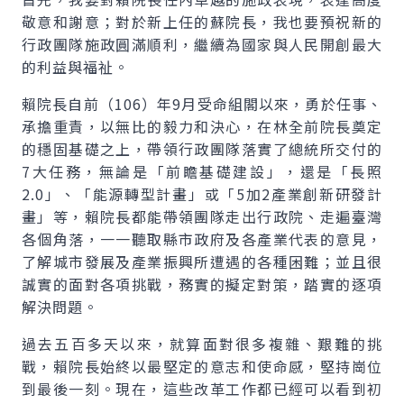
敬意和謝意；對於新上任的蘇院長，我也要預祝新的
行政團隊施政圓滿順利，繼續為國家與人民開創最大
的利益與福祉。
賴院長自前（106）年9月受命組閣以來，勇於任事、
承擔重責，以無比的毅力和決心，在林全前院長奠定
的穩固基礎之上，帶領行政團隊落實了總統所交付的
7大任務，無論是「前瞻基礎建設」，還是「長照
2.0」、「能源轉型計畫」或「5加2產業創新研發計
畫」等，賴院長都能帶領團隊走出行政院、走遍臺灣
各個角落，一一聽取縣市政府及各產業代表的意見，
了解城市發展及產業振興所遭遇的各種困難；並且很
誠實的面對各項挑戰，務實的擬定對策，踏實的逐項
解決問題。
過去五百多天以來，就算面對很多複雜、艱難的挑
戰，賴院長始終以最堅定的意志和使命感，堅持崗位
到最後一刻。現在，這些改革工作都已經可以看到初