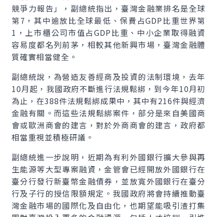
競爭力報告」，副總統指出，臺灣金融業排名是全球
第7，其中逾放比全球最低、保費占
GDP
比重世界第
1，上市櫃公司市值占GDP比重、中小企業取得融資
容易度都名列前茅，相較其他新興市場，臺灣金融體
質確實相當健全。
副總統說，為營造友善經商及投資的法制環境，去年
10月起，我國政府不斷進行法規鬆綁，到今年10月初
為止，在388件法規鬆綁成果中，其中有216件與經濟
金融有關。而這些法規鬆綁案件，部分是來自美國商
會或歐洲商會的建言，對於外商商會的建言，政府都
相當重視並積極研議。
副總統進一步說明，近期為有利外國銀行擴大參與再
生能源等大型專案融資，金管會已經開放外國銀行在
臺分行發行新臺幣金融債券，並放寬外國銀行在臺分
行及子行的授信限額規定。我國政府將會持續推動臺
灣金融市場的國際化及自由化，也期望能吸引渣打集