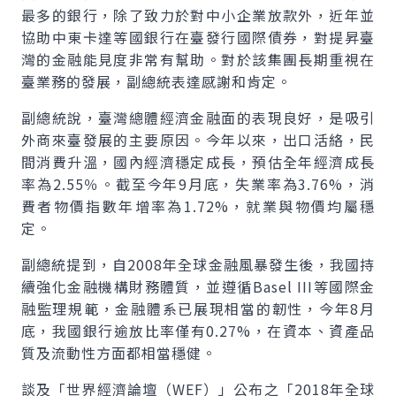
最多的銀行，除了致力於對中小企業放款外，近年並
協助中東卡達等國銀行在臺發行國際債券，對提昇臺
灣的金融能見度非常有幫助。對於該集團長期重視在
臺業務的發展，副總統表達感謝和肯定。
副總統說，臺灣總體經濟金融面的表現良好，是吸引
外商來臺發展的主要原因。今年以來，出口活絡，民
間消費升溫，國內經濟穩定成長，預估全年經濟成長
率為2.55％。截至今年9月底，失業率為3.76%，消
費者物價指數年增率為1.72%，就業與物價均屬穩
定。
副總統提到，自2008年全球金融風暴發生後，我國持
續強化金融機構財務體質，並遵循
Basel III
等國際金
融監理規範，金融體系已展現相當的韌性，今年8月
底，我國銀行逾放比率僅有0.27%，在資本、資產品
質及流動性方面都相當穩健。
談及「世界經濟論壇（
WEF
）」公布之「2018年全球