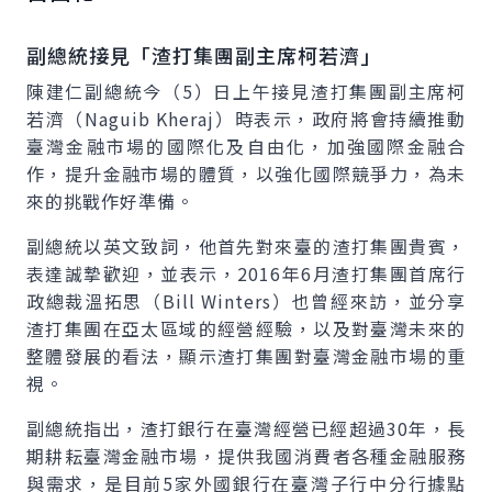
副總統接見「渣打集團副主席柯若濟」
陳建仁副總統今（5）日上午接見渣打集團副主席柯
若濟（
Naguib Kheraj
）時表示，政府將會持續推動
臺灣金融市場的國際化及自由化，加強國際金融合
作，提升金融市場的體質，以強化國際競爭力，為未
來的挑戰作好準備。
副總統以英文致詞，他首先對來臺的渣打集團貴賓，
表達誠摯歡迎，並表示，2016年6月渣打集團首席行
政總裁溫拓思（
Bill Winters
）也曾經來訪，並分享
渣打集團在亞太區域的經營經驗，以及對臺灣未來的
整體發展的看法，顯示渣打集團對臺灣金融市場的重
視。
副總統指出，渣打銀行在臺灣經營已經超過30年，長
期耕耘臺灣金融市場，提供我國消費者各種金融服務
與需求，是目前5家外國銀行在臺灣子行中分行據點