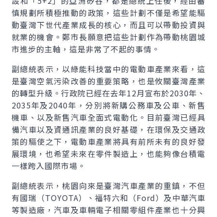
設和「5+2」的亞洲矽谷，都是總統上任後，經由審
慎規劃所積極推動的政策，這些計劃不僅是希望能驅
動臺灣下世代產業成長的核心，而且可以帶動投資與
就業的機會。鄭市長願意把這些計劃作為帶動桃園城
市進步的主軸，這是非常了不起的事情。
副總統表示，以綠能科技當中的電動車產業來看，這
是臺灣空氣污染改善的重要策略，也是攸關臺灣產業
的轉型升級。行政院已經在去年12月宣布於2030年、
2035年及2040年，分別將新購公務車及公車、新售
機車、以及新售汽車全面式電動化。目前臺灣已經具
備汽車以及資通訊產業的良好基礎，在環保及交通政
策的驅使之下，電動車產業將具有前所未有的良好發
展環境，也希望未來在零件製造上，也能夠像台積電
一樣跨入國際市場。
副總統表示，桃園向來是臺灣汽車產業的重鎮，不但
有國瑞（TOYOTA）、福特六和（Ford）及中華汽車
等製造廠，汽車及車輛電子相關零組件產業也十分興