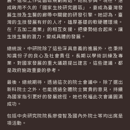
展。這項工作從園區規劃開始，她就參與。現在，落
成啟用不久的「國家生技研究園區」，要成為臺灣發
展生技及生醫的廊帶中關鍵的研發引擎。她認為，臺
灣的生技發展有好的人才，雄厚基礎的軟硬體環境。
在「五加二產業」的相互支援，把優勢結合起來，讓
生技生醫的潛力，變成具體的發展。
總統說，中研院除了這些深具意義的進展外，也秉持
知識份子的良心及社會責任，長期以學術訓練及專
業，對國家發展的重大議題提出建言，這些建議，都
是政府施政重要的參考。
最後，總統期待，透過這次的院士會議中，除了選出
新科院士之外，也能透過全體院士寶貴的意見，持續
為國家指引更好的發展途徑，她也祝福此次會議圓滿
成功。
包括中央研究院院長廖俊智及國內外院士等均出席是
項活動。