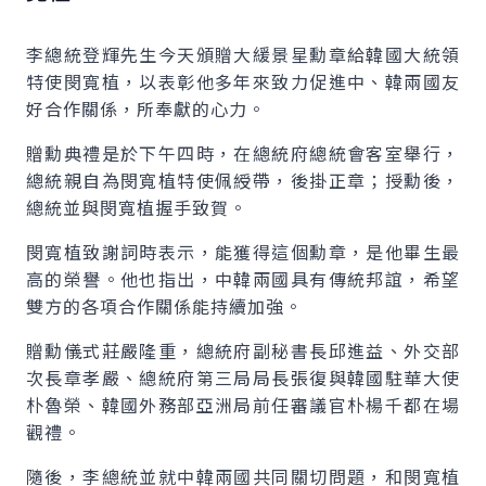
李總統登輝先生今天頒贈大緩景星勳章給韓國大統領
特使閔寬植，以表彰他多年來致力促進中、韓兩國友
好合作關係，所奉獻的心力。
贈勳典禮是於下午四時，在總統府總統會客室舉行，
總統親自為閔寬植特使佩綬帶，後掛正章；授勳後，
總統並與閔寬植握手致賀。
閔寬植致謝詞時表示，能獲得這個勳章，是他畢生最
高的榮譽。他也指出，中韓兩國具有傳統邦誼，希望
雙方的各項合作關係能持續加強。
贈勳儀式莊嚴隆重，總統府副秘書長邱進益、外交部
次長章孝嚴、總統府第三局局長張復與韓國駐華大使
朴魯榮、韓國外務部亞洲局前任審議官朴楊千都在場
觀禮。
隨後，李總統並就中韓兩國共同關切問題，和閔寬植