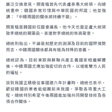
廣泛交換意見。閔寬植首先代表盧泰愚大統領，向總
統重申：韓國非常珍惜與中華民國的邦誼；他並強
調：「中韓兩國的關係將持續不變」。
閔寬植是韓國前任國會議長，他今天也面呈盧大統領
致李總統的親筆函，表達對李總統的崇高敬意。
總統則指出，不論是就歷史的淵源及目前的國際情勢
而言，中韓兩國關係都具有極為特殊的意義。
總統認為，目前東歐與蘇聯共產主義國家相繼解體
後，中韓兩國尤應加強密切的合作，以增進雙方人民
的福祉。
談到我國正積極從事國建六年計畫時，總統也表示，
歡迎韓國的業者能組團前來我國，爭取各項重大工
程。總統特別希望今後兩國能加強共同開發技術及各
項合作關係。