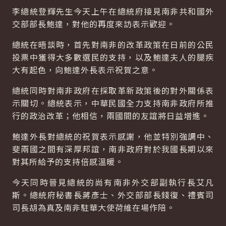
李總統登輝先生今天上午在總統府接見南非共和國外
交部部長鮑達，對他的再度來訪表示歡迎。
總統在晤談時，首先對南非的改革政策在日前的公民
投票中獲得大多數選民的支持，以及鮑達夫人的腿疾
大有起色，向鮑達外長表示祝賀之意。
總統同時對南非政府在採取革新政策後的對外關係表
示關切。總統表示，中華民國全力支持南非政府所推
行的政治改革；他相信，兩國間的友誼將日益增進。
鮑達外長對總統的祝賀表示感謝，他並特別強調中、
斐兩國之間有深厚邦誼，南非政府對於我國長期以來
對其所給予的支持倍感溫暖。
今天同時晉見總統的尚有南非外交部副執行長艾凡
斯。總統府秘書長蔣彥士、外交部部長錢復、禮賓司
司長胡為真及南非駐華大使荷維在場作陪。