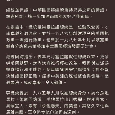
總統並保證：中華民國將繼續秉持兄弟之邦的情誼，
竭盡所能，進一步加強兩國的友好合作關係。
在談話中，總統推崇塞拉諾總統是一位勤政愛民、才
識卓越的政治家，並於一九八六年創建現今的瓜國執
政黨—團結行動黨，也曾於一九八七年七月以該黨黨
魁身分應邀來華參加中華民國經濟發展研討會。
總統同時指出，去年元月塞拉諾就任總統以來，更領
導瓜國朝野，對內銳意推行經社改革，積極與左派游
擊隊進行和平談判，使瓜國獲致安定與進步；對外堅
決維護國際正義，謀求中美洲的區域整合與發展，堅
毅果決，成就卓著，令人敬佩。
李總統曾於一九八五年九月以副總統身分，訪問瓜地
馬拉。總統回憶說，瓜地馬拉山川秀麗，物產豐富，
氣候宜人，素有「永恆春天」的美譽，其悠久文化與
馬雅古蹟，至今仍令他印象極為深刻。