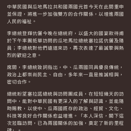
中華民國與瓜地馬拉共和國兩國元首今天在此間重申
並保證，將進一步加強雙方的合作關係，以增進兩國
人民的福祉。
李總統登輝伉儷今晚在總統府，以盛大的國宴款待甫
於下午率團抵華訪問的瓜地馬拉總統塞拉諾伉儷及隨
員；李總統對他們遠道來訪，再次表達了最誠摯與熱
烈的歡迎之意。
席間，李總統致詞指出，中、瓜兩國同具優良傳統，
政治上都崇尚民主、自由，多年來一直是推誠相與，
密切合作。
總統盼望塞拉諾總統與訪問團成員，在短短幾天的訪
問中，能對中華民國有更深入的了解與認識，並能隨
時賜教，以使中、瓜兩國既存的政治、經貿、文化、
科技等良好合作關係愈益增進。「本人深信，閣下這
次蒞臨訪問，已為兩國關係的加強，奠定了新的里程
碑」。