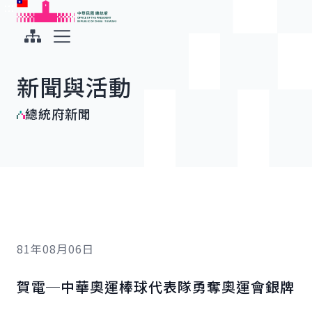
:::
:::
跳到主要內容
中華民國總統府
展開選單
新聞與活動
總統府新聞
81年08月06日
賀電─中華奧運棒球代表隊勇奪奧運會銀牌