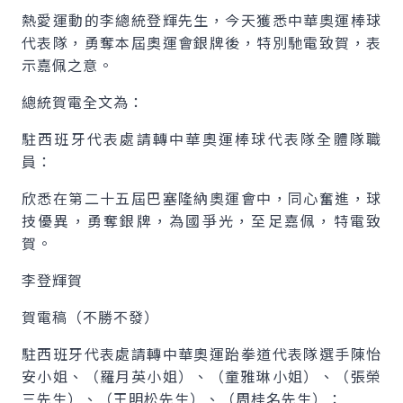
熱愛運動的李總統登輝先生，今天獲悉中華奧運棒球
代表隊，勇奪本屆奧運會銀牌後，特別馳電致賀，表
示嘉佩之意。
總統賀電全文為：
駐西班牙代表處請轉中華奧運棒球代表隊全體隊職
員：
欣悉在第二十五屆巴塞隆納奧運會中，同心奮進，球
技優異，勇奪銀牌，為國爭光，至足嘉佩，特電致
賀。
李登輝賀
賀電稿（不勝不發）
駐西班牙代表處請轉中華奧運跆拳道代表隊選手陳怡
安小姐、（羅月英小姐）、（童雅琳小姐）、（張榮
三先生）、（王明松先生）、（周桂名先生）：