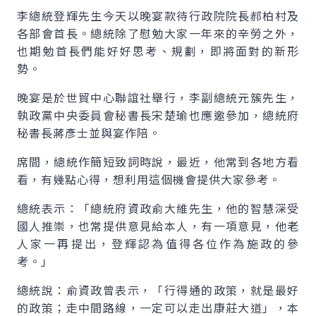
李總統登輝先生今天以晚宴款待行政院院長郝柏村及
各部會首長。總統除了慰勉大家一年來的辛勞之外，
也期勉首長們能好好思考、規劃，即將面對的新形
勢。
晚宴是於世貿中心聯誼社舉行，李副總統元簇先生，
執政黨中央委員會秘書長宋楚瑜也應邀參加，總統府
秘書長蔣彥士並與宴作陪。
席間，總統作簡短致詞時說，最近，他常到各地方看
看，有幾點心得，想利用這個機會提供大家參考。
總統表示：「總統府資政俞大維先生，他的智慧深受
國人推崇，也常提供意見給本人，有一項意見，他老
人家一再提出，登輝認為值得各位作為施政的參
考。」
總統說：俞資政曾表示，「行得通的政策，就是最好
的政策；走中間路線，一定可以走出康莊大道」，本