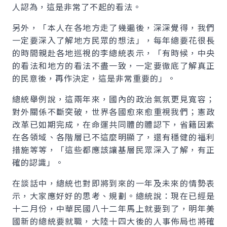
人認為，這是非常了不起的看法。
另外，「本人在各地方走了幾遍後，深深覺得，我們
一定要深入了解地方民眾的想法」，每年總要花很長
的時間親赴各地巡視的李總統表示，「有時候，中央
的看法和地方的看法不盡一致，一定要徹底了解真正
的民意後，再作決定，這是非常重要的」。
總統舉例說，這兩年來，國內的政治氣氛更見寬容；
對外關係不斷突破，世界各國愈來愈重視我們；憲政
改革已如期完成，在命運共同體的體認下，省籍因素
在各領域、各階層已不這麼明顯了，還有穩健的福利
措施等等，「這些都應該讓基層民眾深入了解，有正
確的認識」。
在談話中，總統也對即將到來的一年及未來的情勢表
示，大家應好好的思考、規劃。總統說：現在已經是
十二月份，中華民國八十二年馬上就要到了，明年美
國新的總統要就職，大陸十四大後的人事佈局也將確