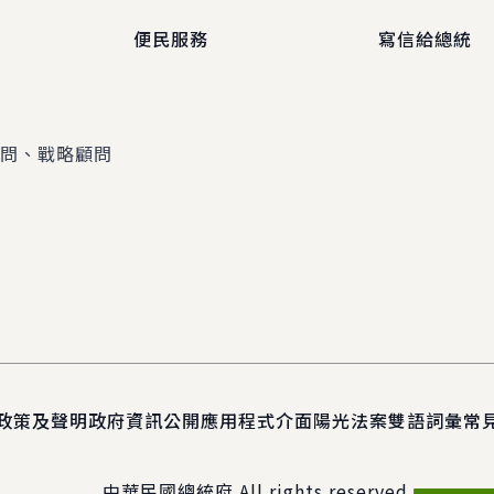
便民服務
寫信給總統
顧問、戰略顧問
政策及聲明
政府資訊公開
應用程式介面
陽光法案
雙語詞彙
常
中華民國總統府 All rights reserved.