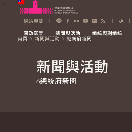
:::
跳到主要內容
中華民國總統府
網站導覽
展開
加入好友
Facebook
Flickr
YouTube
寫信給總統
RSS
國政願景
新聞與活動
總統與副總統
首頁
新聞與活動
總統府新聞
國政願景
新聞與活動
總統與副總統
參觀總統府
:::
新聞與活動
國家氣候變遷對策委員會
總統府新聞
賴清德總統
參觀資訊
總統府新聞
重要談話
影音頻道