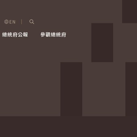
EN
字級選單
展開關鍵字搜尋
總統府公報
參觀總統府
健康台灣推動委員會
總統令
蕭美琴副總統
建築風華
全社會
每日活
行憲後
總統府
外交
網路相簿
國防