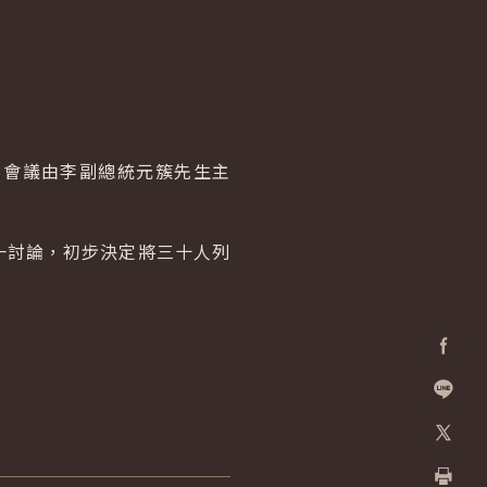
。會議由李副總統元簇先生主
一討論，初步決定將三十人列
Facebo
加入好
X