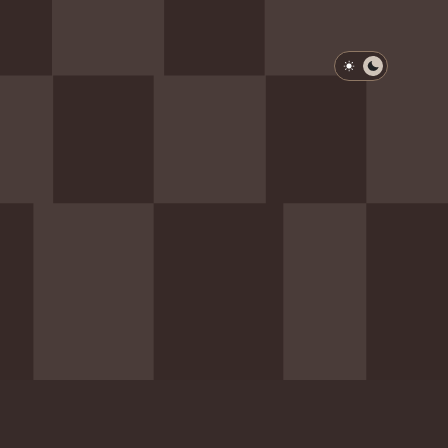
淺色模式
深色模式
防衛韌性委員會
動行程
歷任總統與副總統
展覽